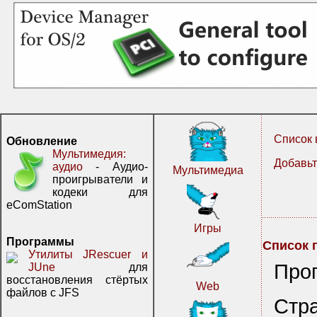
Список 
Обновление
Мультимедия:
Добавьт
аудио
- Аудио-
Мультимедиа
проигрыватели и
кодеки для
eComStation
Игры
Программы
Список 
Утилиты JRescuer и
Про
JUne
для
восстановления стёртых
Web
файлов с JFS
Стр