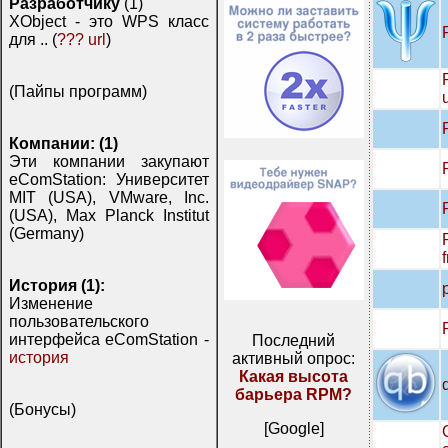
Разработчику
(1)
XObject - это WPS класс
для .. (
??? url
)
(Пайпы программ)
u
Компании: (1)
Эти компании закупают
eComStation: Университет
MIT (USA), VMware, Inc.
(USA), Max Planck Institut
(Germany)
История (1):
Изменение
пользовательского
интерфейса eComStation -
Последний
история
активный опрос:
Какая высота
барьера RPM?
(Бонусы)
[Google]