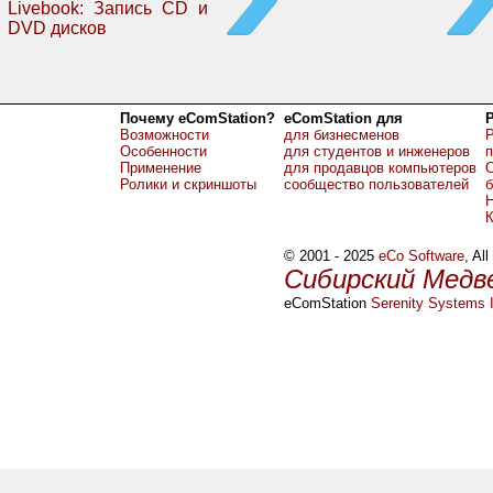
Livebook: Запись CD и
DVD дисков
Почему eComStation?
eComStation для
Возможности
для бизнесменов
Р
Особенности
для студентов и инженеров
Применение
для продавцов компьютеров
О
Ролики и скриншоты
сообщество пользователей
б
Н
© 2001 - 2025
eCo Software
, Al
Сибирский Медв
eComStation
Serenity Systems I