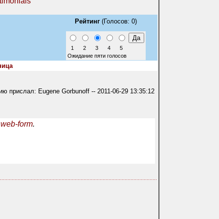
timonials
Рейтинг
(Голосов: 0)
1
2
3
4
5
Ожидание пяти голосов
ница
 прислал: Eugene Gorbunoff -- 2011-06-29 13:35:12
 web-form
.