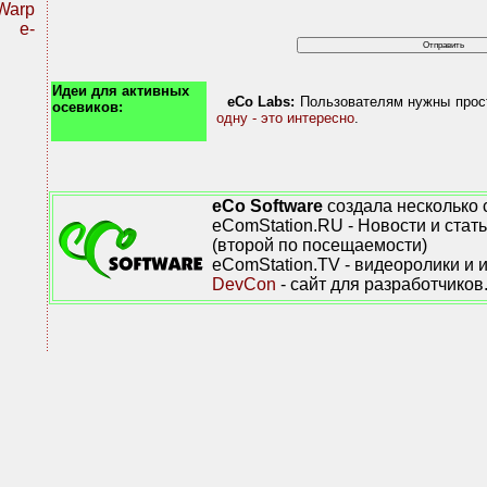
Warp
r e-
Идеи для активных
eCo Labs:
Пользователям нужны прос
осевиков:
одну - это интересно
.
eCo Software
создала несколько 
eComStation.RU - Новости и стат
(второй по посещаемости)
eComStation.TV - видеоролики и 
DevCon
- сайт для разработчиков