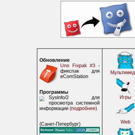
Обновление
Uno Fixpak #3
-
фикспак для
Мультимед
eComStation
Программы
Игры
SysInfo/2 для
просмотра системной
информации
(подробнее)
Web
(Санкт-Петербург)