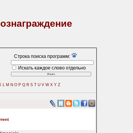
вознаграждение
Строка поиска программ:
Искать каждое слово отдельно
K
L
M
N
O
P
Q
R
S
T
U
V
W
X
Y
Z
rrent