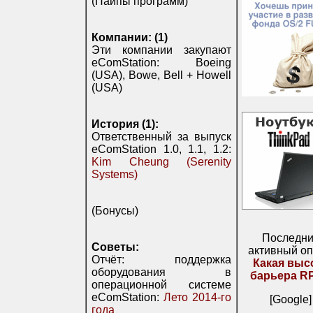
(Пайпы программ)
Компании: (1)
Эти компании закупают
eComStation: Boeing
(USA), Bowe, Bell + Howell
(USA)
История (1):
Ответственный за выпуск
eComStation 1.0, 1.1, 1.2:
Kim Cheung (Serenity
Systems)
(Бонусы)
Последн
Советы:
активный оп
Отчёт: поддержка
Какая выс
оборудования в
барьера R
операционной системе
eComStation:
Лето 2014-го
[Google]
года