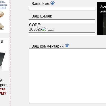
Ваше имя:
Ваш E-Mail:
CODE:
163626
Ваш комментарий:
ий
рос:
ота
PM?