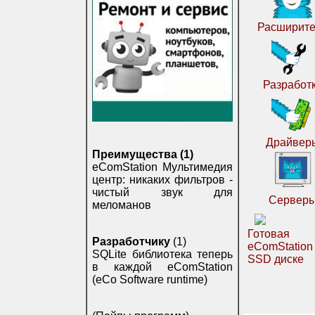
Расширите
Разработ
Драйвер
Преимущества (1)
eComStation Мультимедия
центр: никаких фильтров -
чистый звук для
Сервер
меломанов
Готовая
Разработчику
(1)
eComStatio
SQLite библиотека теперь
SSD диске
в каждой eComStation
(eCo Software runtime)