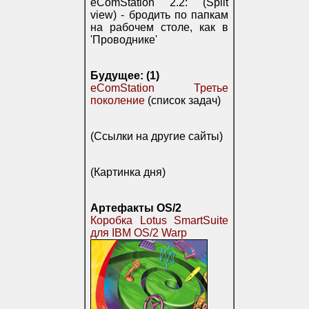
eComStation 2.2: (Split
view) - бродить по папкам
на рабочем столе, как в
'Проводнике'
Будущее: (1)
eComStation Третье
поколение
(список задач)
(Ссылки на другие сайты)
(Картинка дня)
Артефакты OS/2
Коробка Lotus SmartSuite
для IBM OS/2 Warp