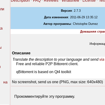
Description
*
FAQ
*
Reviews
*
Whatsnew
*
License
*
Tes
ли
Версия
: 2.7.3
Дата изменения
: 2011-06-29 13:35:12
Автор программы
: Christophe Dumez
ка
Домашняя стра
Информацию
ы
Описание
Translate the description to your language and send
via
Free and reliable P2P Bittorent client.
ы
qBittorrent is based on Qt4 toolkit
No screenshot, send us one (PNG, max size: 640x480)
n на
Прокомментируйте эту программу.