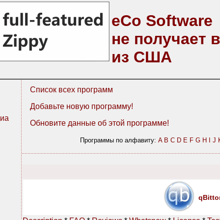
eCo Software
не получает 
из США
Список всех программ
Добавьте новую программу!
иа
Обновите данные об этой программе!
Программы по алфавиту:
A
B
C
D
E
F
G
H
I
J
qBitto