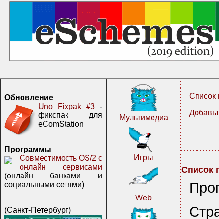
Список 
Обновление
Uno Fixpak #3
-
Добавьт
фикспак для
Мультимедиа
eComStation
Программы
Игры
Совместимость OS/2 с
онлайн сервисами
Список 
(онлайн банками и
Про
социальными сетями)
Web
Стр
(Санкт-Петербург)