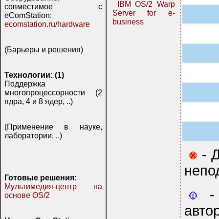
IBM OS/2 Warp
совместимое с
Server for e-
eComStation:
business
ecomstation.ru/hardware
(Барьеры и решения)
Технологии: (1)
Поддержка
многопроцессорности (2
ядра, 4 и 8 ядер, ..)
(Применение в науке,
лаборатории, ..)
- Д
непо
Готовые решения:
Мультимедия-центр на
- 
основе OS/2
авто