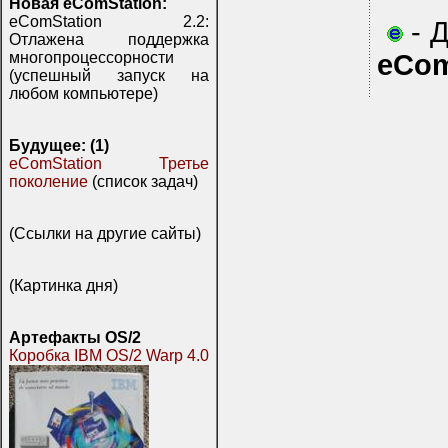
Новая eComStation:
eComStation 2.2:
- Д
Отлажена поддержка
eCom
многопроцессорности
(успешный запуск на
любом компьютере)
Будущее: (1)
eComStation Третье
поколение
(список задач)
(Ссылки на другие сайты)
(Картинка дня)
Артефакты OS/2
Коробка IBM OS/2 Warp 4.0