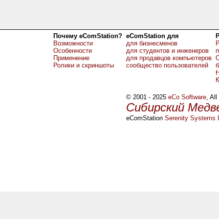
Почему eComStation?
eComStation для
Возможности
для бизнесменов
Р
Особенности
для студентов и инженеров
Применение
для продавцов компьютеров
О
Ролики и скриншоты
сообщество пользователей
б
Н
© 2001 - 2025
eCo Software
, Al
Сибирский Медв
eComStation
Serenity Systems I