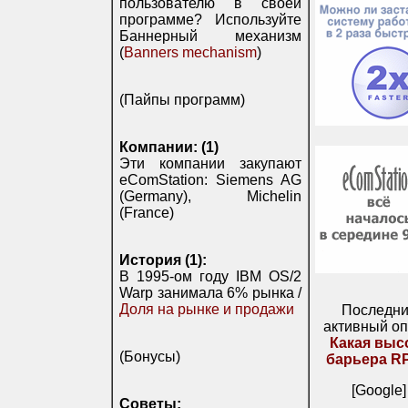
пользователю в своей
программе? Используйте
Баннерный механизм
(
Banners mechanism
)
(Пайпы программ)
Компании: (1)
Эти компании закупают
eComStation: Siemens AG
(Germany), Michelin
(France)
История (1):
В 1995-ом году IBM OS/2
Warp занимала 6% рынка /
Доля на рынке и продажи
Последн
активный оп
Какая выс
(Бонусы)
барьера R
[Google]
Советы: