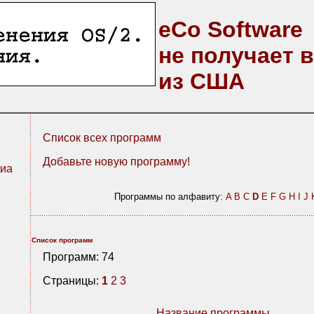
eCo Software
не получает 
из США
Список всех программ
Добавьте новую программу!
иа
Программы по алфавиту:
A
B
C
D
E
F
G
H
I
J
Список программ
Программ: 74
Страницы:
1
2
3
Название программы