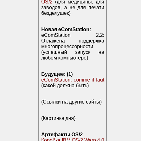
OS/2
(для медицины, для
заводов, а не для печати
безделушек)
Новая eComStation:
eComStation 2.2:
Отлажена поддержка
многопроцессорности
(успешный запуск на
любом компьютере)
Будущее: (1)
eComStation, comme il faut
(какой должна быть)
(Ссылки на другие сайты)
(Картинка дня)
Артефакты OS/2
Коробка IBM OS/2 Warp 4.0