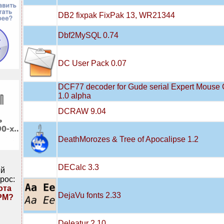
DB2 fixpak FixPak 13, WR21344
Dbf2MySQL 0.74
DC User Pack 0.07
DCF77 decoder for Gude serial Expert Mouse 
1.0 alpha
DCRAW 9.04
DeathMorozes & Tree of Apocalipse 1.2
DECalc 3.3
ий
рос:
ота
DejaVu fonts 2.33
PM?
Deleatur 2.10