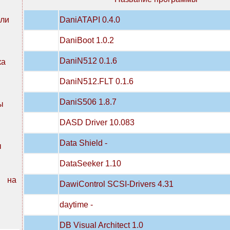
DaniATAPI 0.4.0
ли
DaniBoot 1.0.2
DaniN512 0.1.6
ка
DaniN512.FLT 0.1.6
DaniS506 1.8.7
ы
DASD Driver 10.083
Data Shield -
ы
DataSeeker 1.10
n на
DawiControl SCSI-Drivers 4.31
daytime -
DB Visual Architect 1.0