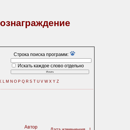
вознаграждение
Строка поиска программ:
Искать каждое слово отдельно
K
L
M
N
O
P
Q
R
S
T
U
V
W
X
Y
Z
Автор
Дата изменения
!