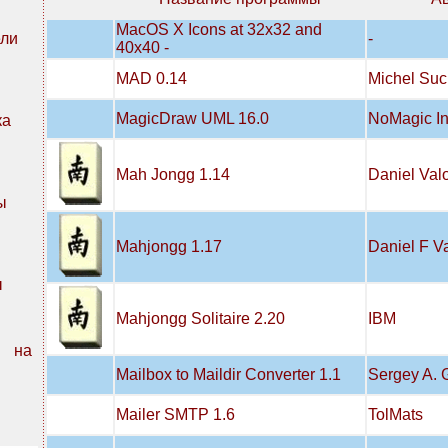
MacOS X Icons at 32x32 and
-
ли
40x40 -
MAD 0.14
Michel Suc
MagicDraw UML 16.0
NoMagic In
ка
Mah Jongg 1.14
Daniel Valo
ы
Mahjongg 1.17
Daniel F Va
ы
Mahjongg Solitaire 2.20
IBM
n на
Mailbox to Maildir Converter 1.1
Sergey A. 
Mailer SMTP 1.6
TolMats