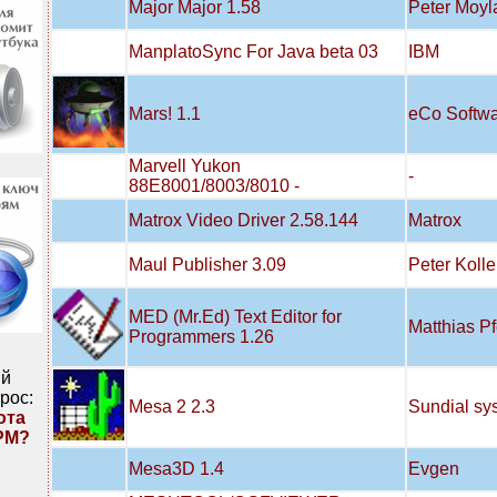
Major Major 1.58
Peter Moyl
ManplatoSync For Java beta 03
IBM
Mars! 1.1
eCo Softw
Marvell Yukon
-
88E8001/8003/8010 -
Matrox Video Driver 2.58.144
Matrox
Maul Publisher 3.09
Peter Kolle
MED (Mr.Ed) Text Editor for
Matthias Pf
Programmers 1.26
ий
рос:
Mesa 2 2.3
Sundial sy
ота
PM?
Mesa3D 1.4
Evgen