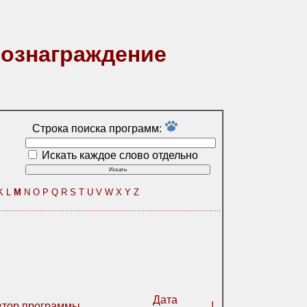
вознаграждение
Строка поиска программ:
Искать каждое слово отдельно
K
L
M
N
O
P
Q
R
S
T
U
V
W
X
Y
Z
Дата
втор программы
!