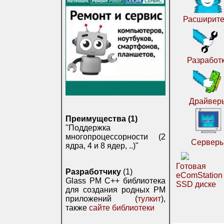
Расширите
Разработ
Драйвер
Преимущества (1)
"Поддержка
многопроцессорности (2
Сервер
ядра, 4 и 8 ядер, ..)"
Готовая
Разработчику
(1)
eComStatio
Glass PM C++ библиотека
SSD диске
для создания родных PM
приложений (
тулкит
),
также
сайте библиотеки