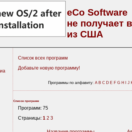
eCo Software
не получает 
из США
Список всех программ
Добавьте новую программу!
иа
Программы по алфавиту:
A
B
C
D
E
F
G
H
I
J
Список программ
Программ: 75
Страницы:
1
2
3
Название программы
А