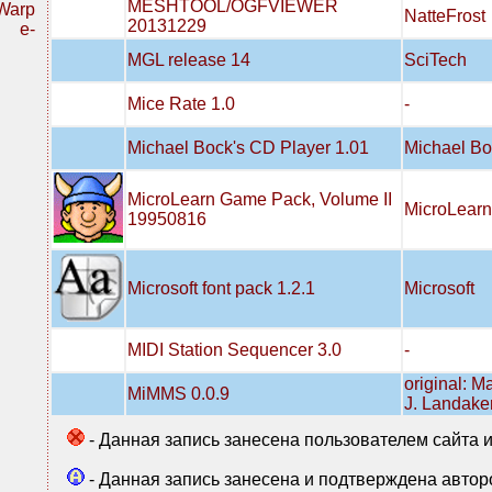
MESHTOOL/OGFVIEWER
Warp
NatteFrost
20131229
r e-
MGL release 14
SciTech
Mice Rate 1.0
-
Michael Bock's CD Player 1.01
Michael Bo
MicroLearn Game Pack, Volume II
MicroLearn
19950816
Microsoft font pack 1.2.1
Microsoft
MIDI Station Sequencer 3.0
-
original: 
MiMMS 0.0.9
J. Landake
- Данная запись занесена пользователем сайта 
- Данная запись занесена и подтверждена авто