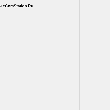
ом
eComStation.Ru
.