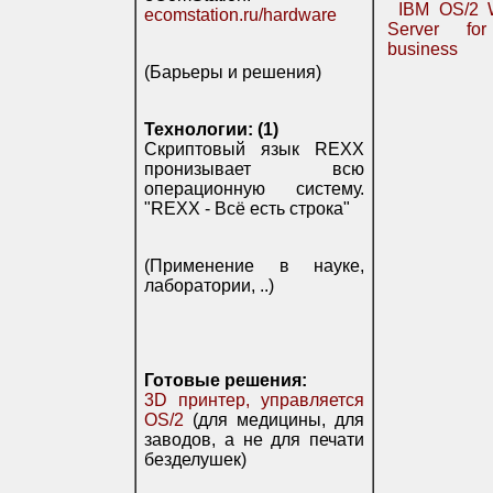
IBM OS/2 
ecomstation.ru/hardware
Server fo
business
(Барьеры и решения)
Технологии: (1)
Скриптовый язык REXX
пронизывает всю
операционную систему.
"REXX - Всё есть строка"
(Применение в науке,
лаборатории, ..)
Готовые решения:
3D принтер, управляется
OS/2
(для медицины, для
заводов, а не для печати
безделушек)