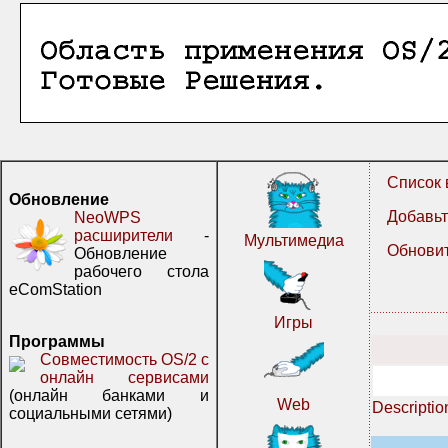
Список 
Обновление
Добавьт
NeoWPS
расширители
-
Мультимедиа
Обновит
Обновление
рабочего стола
eComStation
Игры
Программы
Совместимость OS/2 с
онлайн сервисами
(онлайн банками и
Web
Descriptio
социальными сетями)