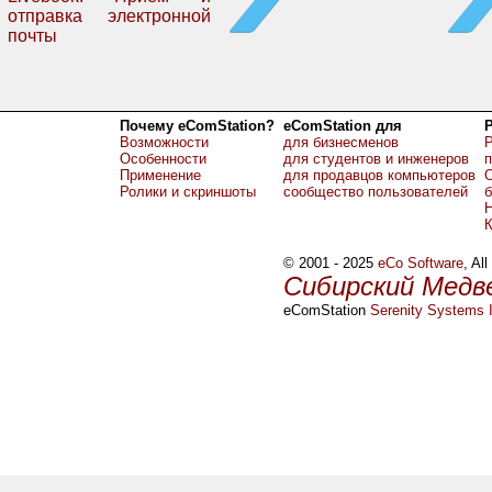
отправка электронной
почты
Почему eComStation?
eComStation для
Возможности
для бизнесменов
Р
Особенности
для студентов и инженеров
Применение
для продавцов компьютеров
О
Ролики и скриншоты
сообщество пользователей
б
Н
© 2001 - 2025
eCo Software
, Al
Сибирский Медв
eComStation
Serenity Systems I