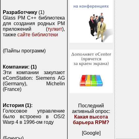
Разработчику
(1)
Glass PM C++ библиотека
для создания родных PM
приложений (
тулкит
),
также
сайте библиотеки
(Пайпы программ)
Компании: (1)
Эти компании закупают
eComStation: Siemens AG
(Germany), Michelin
(France)
История (1):
Последний
Голосовое управление
активный опрос:
было встроено в OS/2
Какая высота
Warp 4 в 1996-ом году
барьера RPM?
[Google]
(Бонусы)