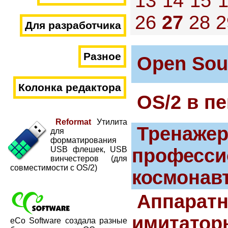
13
14
15
26
27
28
2
Для разработчика
Разное
Open Sou
Колонка редактора
OS/2 в п
Reformat
Утилита
Тренаже
для
форматирования
USB флешек, USB
професси
винчестеров (для
совместимости с OS/2)
космонав
Аппарат
имитатор
eCo Software создала разные