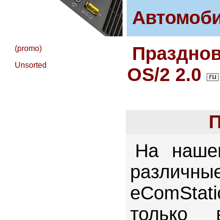
Автомоби
Празднов
(promo)
Unsorted
OS/2 2.0
П
На наше
различн
eComStat
только 