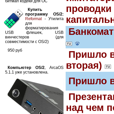
битмап кодеки для ОС
проводки 
Купить
программу OS/2:
капиталь
Reformat
- Утилита
для
форматирования
Банкомат
USB флешек, USB
винчестеров (для
совместимости с OS/2)
950 руб
Пришло в
вторая)
Компьютер OS/2
, ArcaOS
5.1.1 уже установлена.
Пришло в
Презента
над чем 