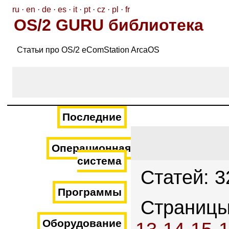
ru
·
en
·
de
·
es
·
it
·
pt
·
cz
·
pl
·
fr
OS/2 GURU библиотека
Статьи про OS/2 eComStation ArcaOS
Последние
Операционная
система
Статей: 3
Программы
Страниц
Оборудование