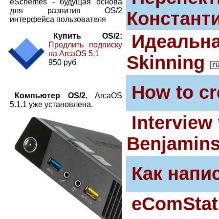
eSchemes - будущая основа
для развития OS/2
Констант
интерфейса пользователя
Идеальна
Купить OS/2:
Продлить подписку
на ArcaOS 5.1
Skinning
950 руб
How to cr
Компьютер OS/2
, ArcaOS
5.1.1 уже установлена.
Interview
Benjamins
Как напис
eComStat