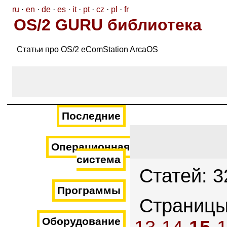
ru
·
en
·
de
·
es
·
it
·
pt
·
cz
·
pl
·
fr
OS/2 GURU библиотека
Статьи про OS/2 eComStation ArcaOS
Последние
Операционная
система
Статей: 3
Программы
Страниц
Оборудование