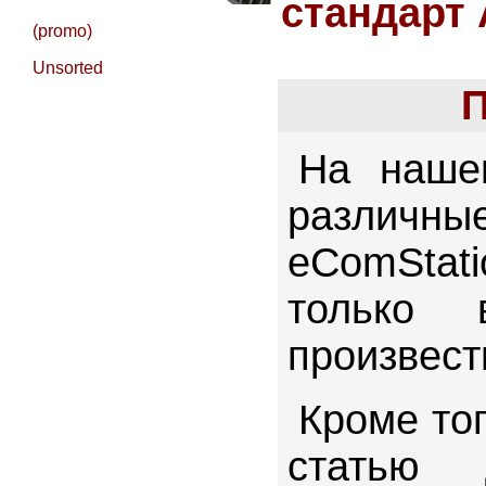
стандарт 
(promo)
Unsorted
П
На наше
различн
eComStat
только 
произвест
Кроме то
статью