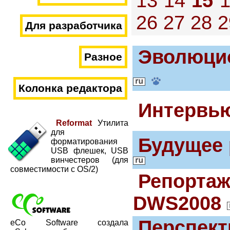
13
14
15
26
27
28
2
Для разработчика
Эволюцио
Разное
Колонка редактора
Интервью
Reformat
Утилита
для
Будущее 
форматирования
USB флешек, USB
винчестеров (для
совместимости с OS/2)
Репортаж
DWS2008
Перспект
eCo Software создала