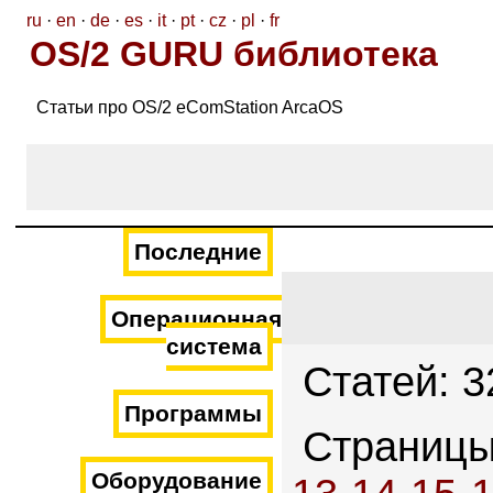
ru
·
en
·
de
·
es
·
it
·
pt
·
cz
·
pl
·
fr
OS/2 GURU библиотека
Статьи про OS/2 eComStation ArcaOS
Последние
Операционная
система
Статей: 3
Программы
Страниц
Оборудование