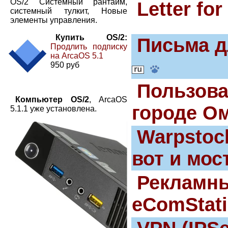
OS/2 Системный рантайм,
Letter fo
системный тулкит, Новые
элементы управления.
Купить OS/2:
Письма д
Продлить подписку
на ArcaOS 5.1
950 руб
Пользова
Компьютер OS/2
, ArcaOS
городе Ом
5.1.1 уже установлена.
Warpstock
вот и мос
Рекламны
eComStati