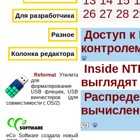
13
14
15
26
27
28
2
Для разработчика
Доступ к
Разное
контроле
Колонка редактора
Inside NT
Reformat
Утилита
выглядят
для
форматирования
USB флешек, USB
Распред
винчестеров (для
совместимости с OS/2)
вычислен
eCo Software создала новый