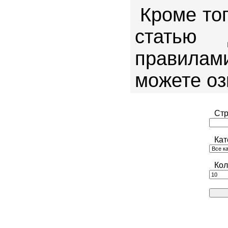
Кроме то
статью
правила
можете о
Стр
Кат
Кол