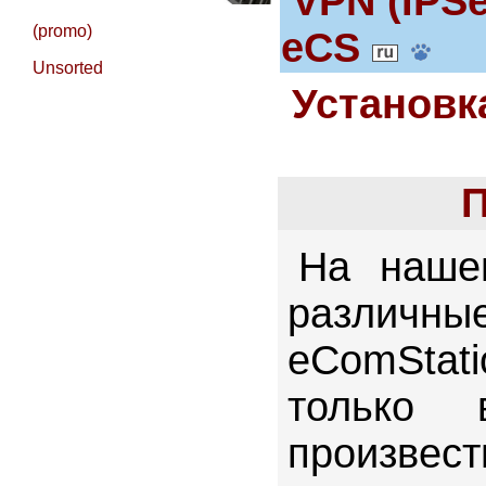
VPN (IPS
(promo)
eCS
Unsorted
Установк
П
На наше
различн
eComStat
только 
произвест