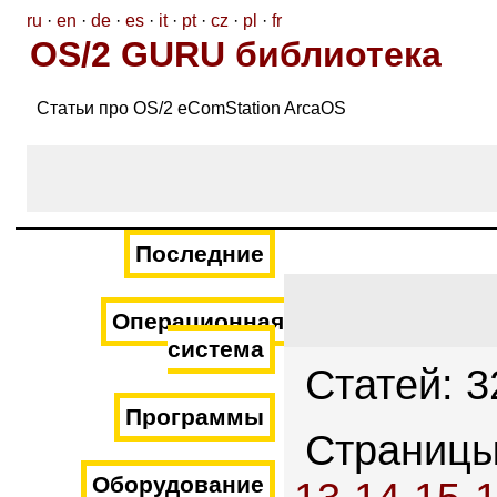
ru
·
en
·
de
·
es
·
it
·
pt
·
cz
·
pl
·
fr
OS/2 GURU библиотека
Статьи про OS/2 eComStation ArcaOS
Последние
Операционная
система
Статей: 3
Программы
Страниц
Оборудование