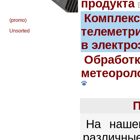
продукта
Комплекс
(promo)
телеметр
Unsorted
в электро
Обработк
метеорол
П
На наше
различн