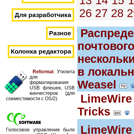
13
14
15
26
27
28
2
Для разработчика
Распреде
Разное
почтовог
Колонка редактора
нескольк
в локаль
Reformat
Утилита
для
Weasel
форматирования
USB флешек, USB
винчестеров (для
LimeWire 
совместимости с OS/2)
Tricks
LimeWire
Голосовое управление было