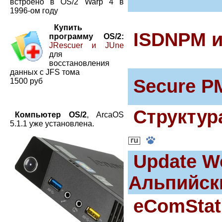
встроено в OS/2 Warp 4 в
1996-ом году
Купить
ISDNPM и
программу OS/2:
JRescuer и JUne
для
восстановления
данных с JFS тома
Secure P
1500 руб
Структур
Компьютер OS/2
, ArcaOS
5.1.1 уже установлена.
Update W
Альпийски
eComStati