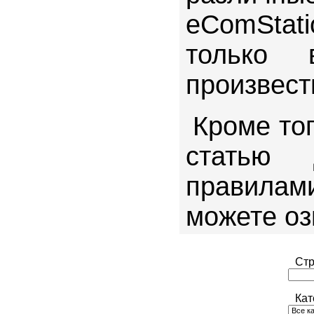
eComStat
только 
произвест
Кроме то
статью
правила
можете о
Стр
Кат