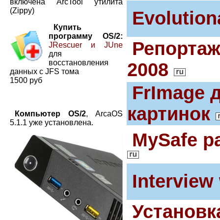
включена ArcTool утилита
(Zippy)
Evolution
Купить
программу OS/2:
Репортаж
JRescuer и JUne
для
восстановления
2008
данных с JFS тома
1500 руб
FrImage 
картинок
Компьютер OS/2
, ArcaOS
5.1.1 уже установлена.
MySafe р
Interview
Установк