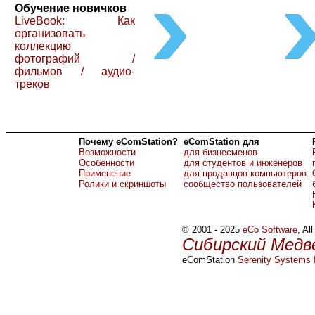
Обучение новичков
LiveBook: Как
организовать
коллекцию
фотографий /
фильмов / аудио-
треков
Почему eComStation?
eComStation для
Возможности
для бизнесменов
Особенности
для студентов и инженеров
Применение
для продавцов компьютеров
Ролики и скриншоты
сообщество пользователей
© 2001 - 2025
eCo Software
, Al
Сибирский Медв
eComStation
Serenity Systems I