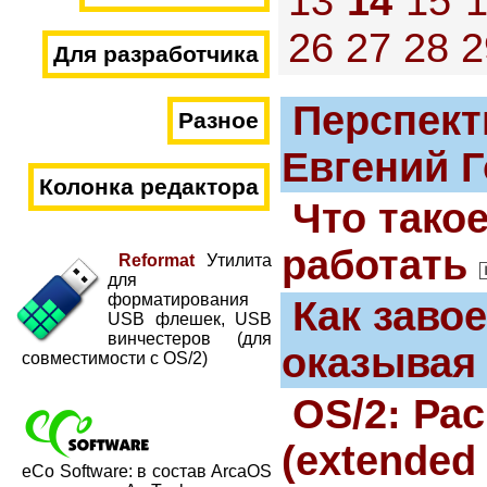
13
14
15
26
27
28
2
Для разработчика
Перспект
Разное
Евгений 
Колонка редактора
Что такое
работать
Reformat
Утилита
для
форматирования
Как заво
USB флешек, USB
винчестеров (для
оказывая
совместимости с OS/2)
OS/2: Ра
(extended 
eCo Software: в состав ArcaOS