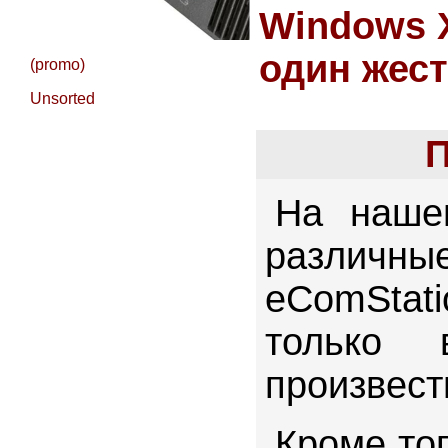
Windows X
один жест
(promo)
Unsorted
П
На наше
различн
eComStat
только 
произвест
Кроме то