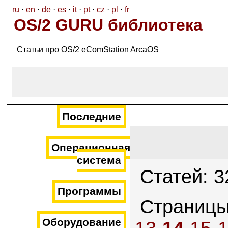
ru
·
en
·
de
·
es
·
it
·
pt
·
cz
·
pl
·
fr
OS/2 GURU библиотека
Статьи про OS/2 eComStation ArcaOS
Последние
Операционная
система
Статей: 3
Программы
Страниц
Оборудование