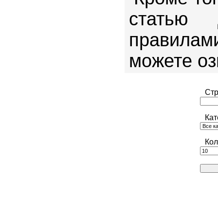
статью
правила
можете о
Стр
Кат
Кол