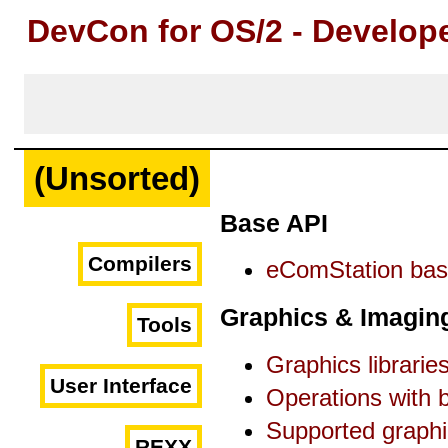
DevCon for OS/2 - Develop
(Unsorted)
Base API
Compilers
eComStation bas
Graphics & Imagin
Tools
Graphics librarie
User Interface
Operations with 
Supported graphi
REXX