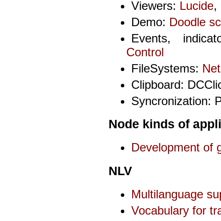
Viewers:
Lucide
,
Demo:
Doodle sc
Events, indica
Control
FileSystems:
Net
Clipboard: DCCli
Syncronization: 
Node kinds of appl
Development of
NLV
Multilanguage su
Vocabulary for tr