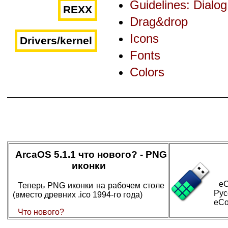
Guidelines: Dialo
REXX
Drag&drop
Icons
Drivers/kernel
Fonts
Colors
ArcaOS 5.1.1 что нового? - PNG
иконки
eC
Теперь PNG иконки на рабочем столе
Ру
(вместо древних .ico 1994-го года)
eCo
Что нового?