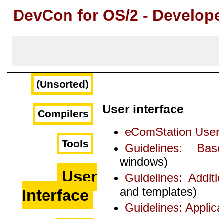
DevCon for OS/2 - Develop
(Unsorted)
User interface
Compilers
eComStation User 
Tools
Guidelines: Ba
windows)
User
Guidelines: Addit
and templates)
Interface
Guidelines: Applic