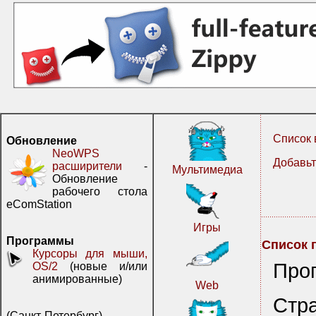
Список 
Обновление
NeoWPS
Добавьт
расширители
-
Мультимедиа
Обновление
рабочего стола
eComStation
Игры
Программы
Список 
Курсоры для мыши,
Про
OS/2
(новые и/или
анимированные)
Web
Стр
(Санкт-Петербург)