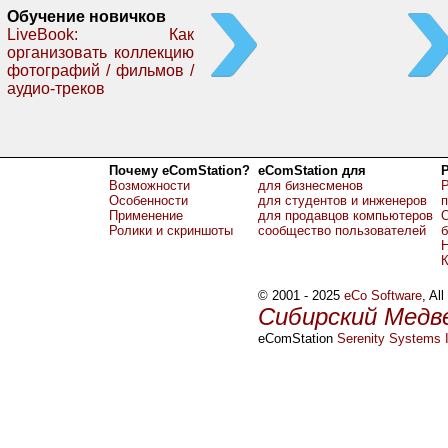
Обучение новичков
LiveBook: Как
организовать коллекцию
фотографий / фильмов /
аудио-треков
Почему eComStation?
eComStation для
Возможности
для бизнесменов
Р
Особенности
для студентов и инженеров
Применение
для продавцов компьютеров
О
Ролики и скриншоты
сообщество пользователей
б
Н
© 2001 - 2025
eCo Software
, Al
Сибирский Медв
eComStation
Serenity Systems I