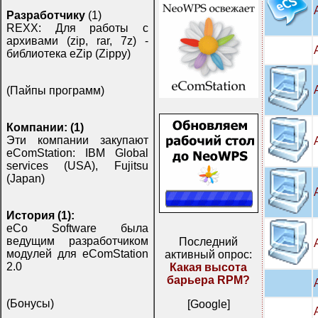
Разработчику
(1)
REXX: Для работы с
архивами (zip, rar, 7z) -
библиотека eZip (Zippy)
(Пайпы программ)
Компании: (1)
Эти компании закупают
eComStation: IBM Global
services (USA), Fujitsu
(Japan)
История (1):
eCo Software была
ведущим разработчиком
Последний
модулей для eComStation
активный опрос:
2.0
Какая высота
барьера RPM?
(Бонусы)
[Google]