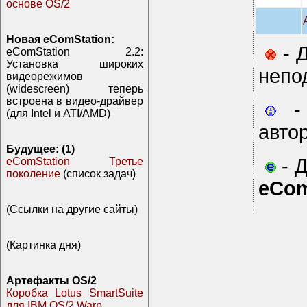
основе OS/2
Новая eComStation:
- Д
eComStation 2.2:
Установка широких
непо
видеорежимов
(widescreen) теперь
встроена в видео-драйвер
- 
(для Intel и ATI/AMD)
авто
Будущее: (1)
- Д
eComStation Третье
поколение
(список задач)
eCom
(Ссылки на другие сайты)
(Картинка дня)
Артефакты OS/2
Коробка Lotus SmartSuite
для IBM OS/2 Warp