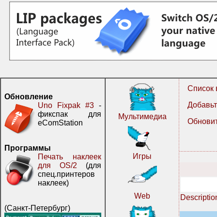
Список 
Обновление
Добавьт
Uno Fixpak #3
-
фикспак для
Мультимедиа
Обновит
eComStation
Программы
Игры
Печать наклеек
для OS/2
(для
спец.принтеров
наклеек)
Web
Descriptio
(Санкт-Петербург)