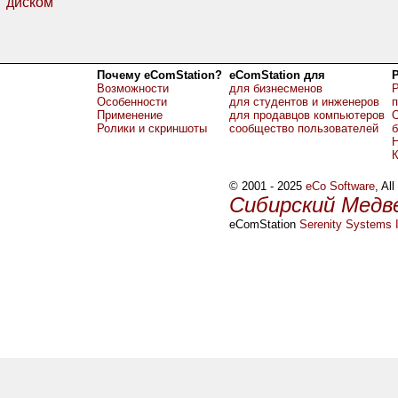
диском
Почему eComStation?
eComStation для
Возможности
для бизнесменов
Р
Особенности
для студентов и инженеров
Применение
для продавцов компьютеров
О
Ролики и скриншоты
сообщество пользователей
б
Н
© 2001 - 2025
eCo Software
, Al
Сибирский Медв
eComStation
Serenity Systems I