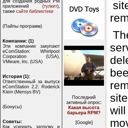
для создания родных PM
si
приложений (
тулкит
),
также
сайте библиотеки
rem
(Пайпы программ)
Th
Компании: (1)
ser
Эти компании закупают
eComStation: Whirlpool
del
Corporation (USA),
VMware, Inc. (USA)
be
История (1):
rem
Ответственный за выпуск
eComStation 2.2: Roderick
Klein (Mensys BV)
sit
Последний
активный опрос:
wil
(Бонусы)
Какая высота
барьера RPM?
mov
Советы:
[Google]
Как ускорить загрузку и