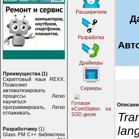
Расширители
Д
Разработка
Авт
Драйверы
Преимущества (1)
Скриптовый язык REXX.
Позволяет
Серверы
автоматизировать
процессы. Легко
научиться
Готовая
Описани
программировать, Легко
eComStation на
отлаживать.
Tran
SSD диске
lan
Разработчику
(1)
Glass PM C++ библиотека