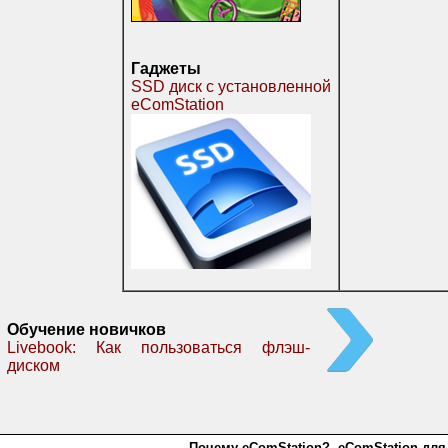
Гаджеты
SSD диск с установленной
eComStation
Обучение новичков
Livebook: Как пользоваться флэш-
диском
Почему eComStation?
eComStation для