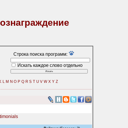
вознаграждение
Строка поиска программ:
Искать каждое слово отдельно
K
L
M
N
O
P
Q
R
S
T
U
V
W
X
Y
Z
timonials