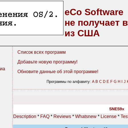
eCo Software
не получает 
из США
Список всех программ
Добавьте новую программу!
иа
Обновите данные об этой программе!
Программы по алфавиту:
A
B
C
D
E
F
G
H
I
J
SNES9x
Description
*
FAQ
*
Reviews
*
Whatsnew
*
License
*
Tes