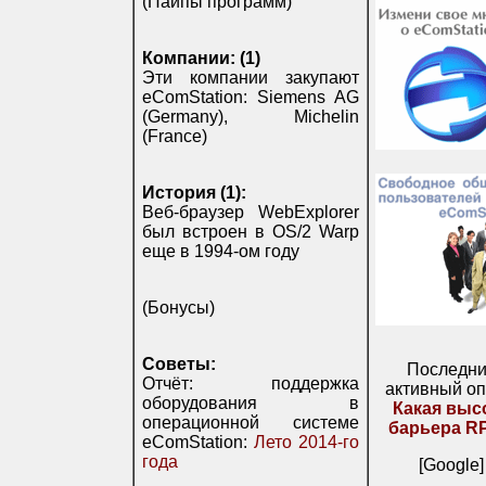
(Пайпы программ)
Компании: (1)
Эти компании закупают
eComStation: Siemens AG
(Germany), Michelin
(France)
История (1):
Веб-браузер WebExplorer
был встроен в OS/2 Warp
еще в 1994-ом году
(Бонусы)
Советы:
Последн
Отчёт: поддержка
активный оп
оборудования в
Какая выс
операционной системе
барьера R
eComStation:
Лето 2014-го
года
[Google]