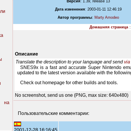
Версия
: 1.39, release 13
Дата изменения
: 2003-01-11 12:46:19
ли
Автор программы
:
Marty Amodeo
Домашняя страница
:
ка
Описание
ы
Translate the description to your language and send
via
SNES9x is a fast and accurate Super Nintendo em
updated to the latest version available with the follo
Check out homepage for other builds and tools.
ы
No screenshot, send us one (PNG, max size: 640x480)
n на
Пользовательские комментарии:
2001-12-28 16:16:45