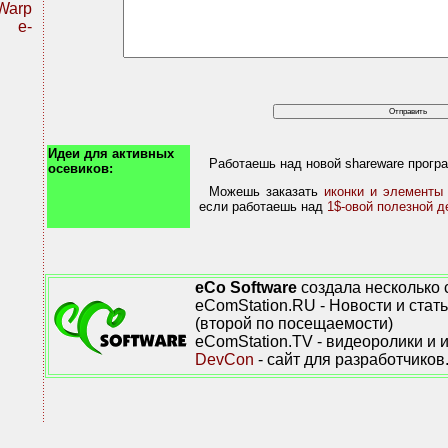
Warp
r e-
Идеи для активных
Работаешь над новой shareware прогр
осевиков:
Можешь заказать
иконки и элементы
если работаешь над
1$-овой полезной 
eCo Software
создала несколько 
eComStation.RU - Новости и стат
(второй по посещаемости)
eComStation.TV - видеоролики и 
DevCon
- сайт для разработчиков