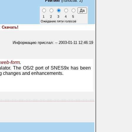
Рейтинг
(Голосов: 2)
1
2
3
4
5
Ожидание пяти голосов
:
Скачать!
Информацию прислал: -- 2003-01-11 12:46:19
 web-form
.
ulator. The OS/2 port of SNES9x has been
wing changes and enhancements.