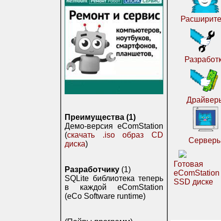
Расширите
Разработ
Драйвер
Преимущества (1)
Демо-версия eComStation
(
скачать .iso образ CD
Сервер
диска
)
Готовая
Разработчику
(1)
eComStatio
SQLite библиотека теперь
SSD диске
в каждой eComStation
(eCo Software runtime)