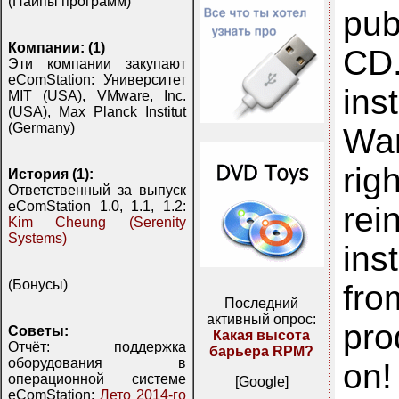
(Пайпы программ)
pub
Компании: (1)
CD.
Эти компании закупают
eComStation: Университет
ins
MIT (USA), VMware, Inc.
(USA), Max Planck Institut
(Germany)
War
rig
История (1):
Ответственный за выпуск
eComStation 1.0, 1.1, 1.2:
rei
Kim Cheung (Serenity
Systems)
ins
(Бонусы)
fro
Последний
активный опрос:
pro
Советы:
Какая высота
Отчёт: поддержка
барьера RPM?
оборудования в
on!
операционной системе
[Google]
eComStation:
Лето 2014-го