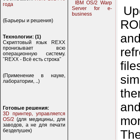
IBM OS/2 Warp
года
Up
Server for e-
business
ROM
(Барьеры и решения)
and
Технологии: (1)
Скриптовый язык REXX
ref
пронизывает всю
операционную систему.
"REXX - Всё есть строка"
fil
si
(Применение в науке,
лаборатории, ..)
the
and
Готовые решения:
3D принтер, управляется
mor
OS/2
(для медицины, для
заводов, а не для печати
The
безделушек)