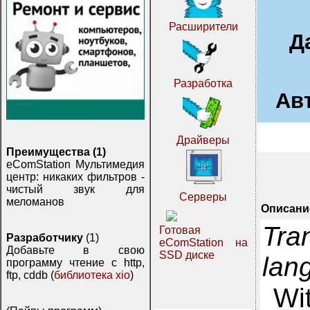
Расширители
Д
Разработка
Ав
Драйверы
Преимущества (1)
eComStation Мультимедия
центр: никаких фильтров -
чистый звук для
Серверы
меломанов
Описани
Tran
Готовая
Разработчику
(1)
eComStation на
Добавьте в свою
SSD диске
lan
программу чтение с http,
ftp, cddb (
библиотека xio
)
Wi