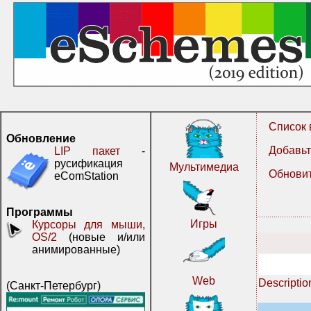
Список 
Обновление
Добавьт
LIP пакет
-
русификация
Мультимедиа
Обновит
eComStation
Программы
Игры
Курсоры для мыши,
OS/2
(новые и/или
анимированные)
Web
Descriptio
(Санкт-Петербург)