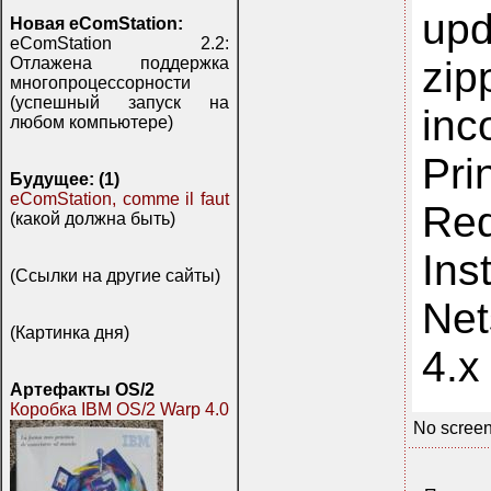
upd
Новая eComStation:
eComStation 2.2:
zi
Отлажена поддержка
многопроцессорности
(успешный запуск на
inc
любом компьютере)
Pri
Будущее: (1)
eComStation, comme il faut
Req
(какой должна быть)
Ins
(Ссылки на другие сайты)
Ne
(Картинка дня)
4.x
Артефакты OS/2
Коробка IBM OS/2 Warp 4.0
No screen