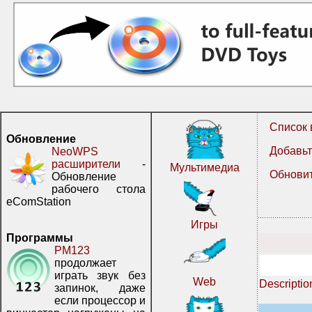
Список 
Обновление
Добавьт
NeoWPS
расширители
-
Мультимедиа
Обновит
Обновление
рабочего стола
eComStation
Игры
Программы
PM123
продолжает
играть звук без
Web
Descriptio
запинок, даже
если процессор и