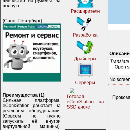
винчестер нагружены на
полную
Расширители
(Санкт-Петербург)
Разработка
Описани
Драйверы
Translate
Open so
No screen
Серверы
Преимущества (1)
Готовая
Прокомм
Сильная платформа:
eComStation на
eComStation работает на
SSD диске
реальном оборудовании.
(Совсем не нужно
запускать её внутри
виртуальной машины).