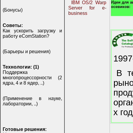
Идеи для 
IBM OS/2 Warp
осевиков:
Server for e-
(Бонусы)
business
Советы:
Как ускорить загрузку и
работу eComStation?
(Барьеры и решения)
1997
Технологии: (1)
В т
Поддержка
многопроцессорности (2
рын
ядра, 4 и 8 ядер, ..)
про
(Применение в науке,
орга
лаборатории, ..)
х го
Готовые решения: