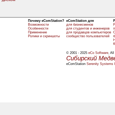
Почему eComStation?
eComStation для
Возможности
для бизнесменов
Р
Особенности
для студентов и инженеров
Применение
для продавцов компьютеров
О
Ролики и скриншоты
сообщество пользователей
б
Н
© 2001 - 2025
eCo Software
, Al
Сибирский Медв
eComStation
Serenity Systems I