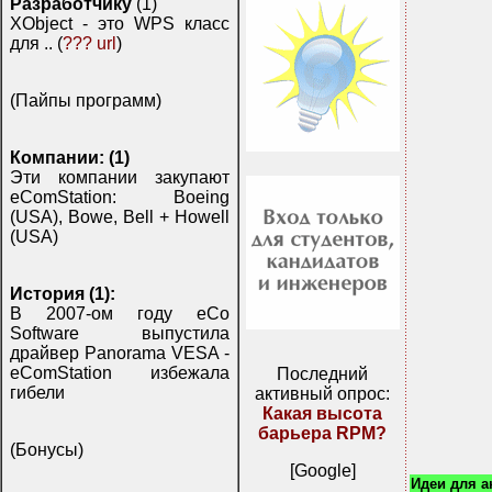
Разработчику
(1)
XObject - это WPS класс
для .. (
??? url
)
(Пайпы программ)
Компании: (1)
Эти компании закупают
eComStation: Boeing
(USA), Bowe, Bell + Howell
(USA)
История (1):
В 2007-ом году eCo
Software выпустила
драйвер Panorama VESA -
eComStation избежала
Последний
гибели
активный опрос:
Какая высота
барьера RPM?
(Бонусы)
[Google]
Идеи для 