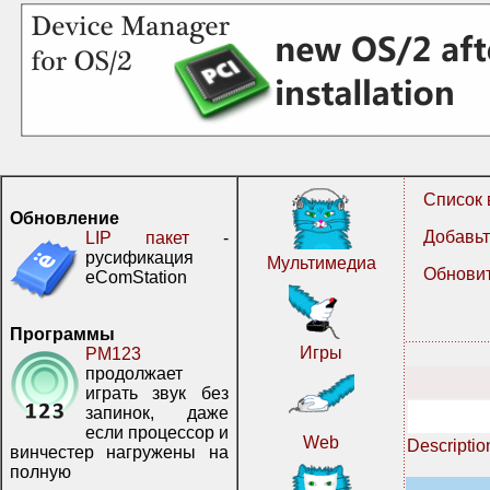
Список 
Обновление
Добавьт
LIP пакет
-
русификация
Мультимедиа
Обновит
eComStation
Программы
Игры
PM123
продолжает
играть звук без
запинок, даже
если процессор и
Web
Descriptio
винчестер нагружены на
полную