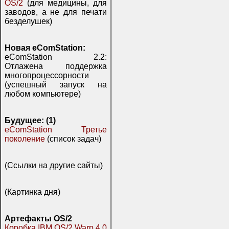
OS/2
(для медицины, для
заводов, а не для печати
безделушек)
Новая eComStation:
eComStation 2.2:
Отлажена поддержка
многопроцессорности
(успешный запуск на
любом компьютере)
Будущее: (1)
eComStation Третье
поколение
(список задач)
(Ссылки на другие сайты)
(Картинка дня)
Артефакты OS/2
Коробка IBM OS/2 Warp 4.0