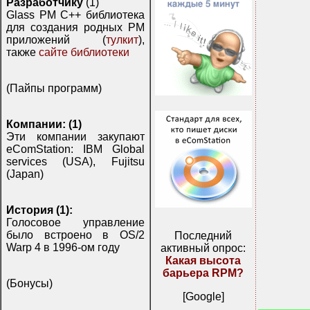
Разработчику
(1)
Glass PM C++ библиотека
для создания родных PM
приложений (
тулкит
),
также
сайте библиотеки
(Пайпы программ)
Компании: (1)
Эти компании закупают
eComStation: IBM Global
services (USA), Fujitsu
(Japan)
История (1):
Голосовое управление
было встроено в OS/2
Последний
Warp 4 в 1996-ом году
активный опрос:
Какая высота
барьера RPM?
(Бонусы)
[Google]