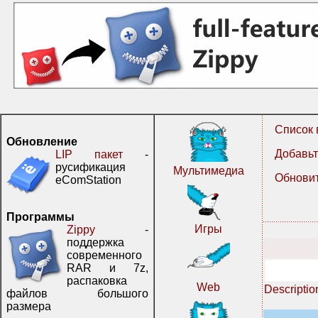
Список 
Обновление
Добавьт
LIP пакет
-
русификация
Мультимедиа
Обновит
eComStation
Программы
Игры
Zippy
-
поддержка
современного
RAR и 7z,
распаковка
Web
Descriptio
файлов большого
размера