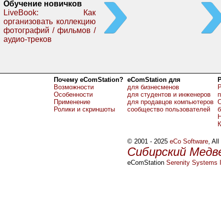
Обучение новичков
LiveBook: Как
организовать коллекцию
фотографий / фильмов /
аудио-треков
Почему eComStation?
eComStation для
Возможности
для бизнесменов
Р
Особенности
для студентов и инженеров
Применение
для продавцов компьютеров
О
Ролики и скриншоты
сообщество пользователей
б
Н
© 2001 - 2025
eCo Software
, Al
Сибирский Медв
eComStation
Serenity Systems I