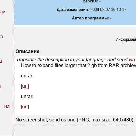
Версия
: -
Дата изменения
: 2009-02-07 16:10:17
ли
Автор программы
: -
ка
Информацию
Описание
Translate the description to your language and send
via
ы
How to expand files larger that 2 gb from RAR archie
unrar:
[url]
ы
unrar:
n на
[url]
No screenshot, send us one (PNG, max size: 640x480)