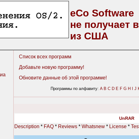
eCo Software
не получает 
из США
Список всех программ
Добавьте новую программу!
иа
Обновите данные об этой программе!
Программы по алфавиту:
A
B
C
D
E
F
G
H
I
J
UnRAR
Description
*
FAQ
*
Reviews
*
Whatsnew
*
License
*
Tes