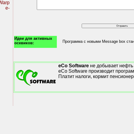
Warp
r e-
Идеи для активных
Программа с новыми Message box ста
осевиков:
eCo Software
не добывает нефть 
eCo Software производит програм
Платит налоги, кормит пенсионер