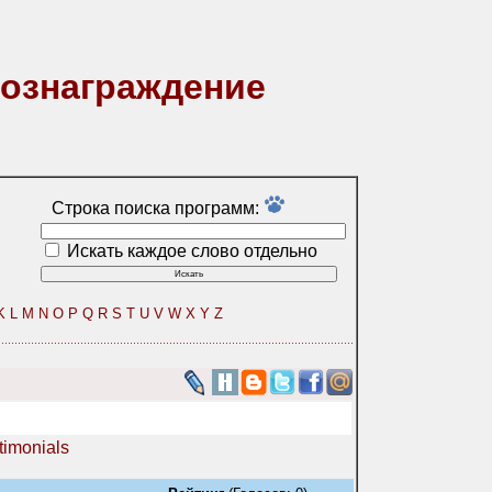
вознаграждение
Строка поиска программ:
Искать каждое слово отдельно
K
L
M
N
O
P
Q
R
S
T
U
V
W
X
Y
Z
timonials