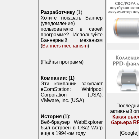
Разработчику
(1)
Хотите показать Баннер
(уведомление)
пользователю в своей
программе? Используйте
Баннерный механизм
(
Banners mechanism
)
(Пайпы программ)
Компании: (1)
Эти компании закупают
eComStation: Whirlpool
Corporation (USA),
VMware, Inc. (USA)
Последн
активный оп
История (1):
Какая выс
Веб-браузер WebExplorer
барьера R
был встроен в OS/2 Warp
[Google]
еще в 1994-ом году