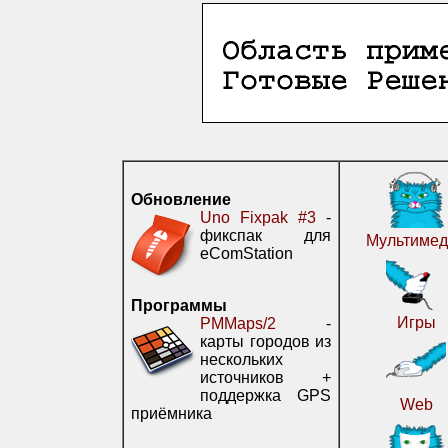
Обновление
Uno Fixpak #3
-
фикспак для
Мультимед
eComStation
Программы
Игры
PMMaps/2
-
карты городов из
нескольких
источников +
поддержка GPS
Web
приёмника