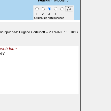
Рейтинг
(Голосов: 0)
1
2
3
4
5
Ожидание пяти голосов
 прислал: Eugene Gorbunoff -- 2009-02-07 16:10:17
 web-form
.
ve?