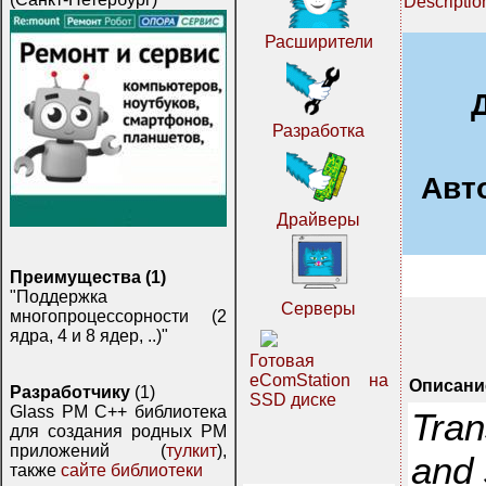
Descriptio
Расширители
Разработка
Авт
Драйверы
Преимущества (1)
"Поддержка
Серверы
многопроцессорности (2
ядра, 4 и 8 ядер, ..)"
Готовая
eComStation на
Описани
Разработчику
(1)
SSD диске
Glass PM C++ библиотека
Tran
для создания родных PM
приложений (
тулкит
),
and
также
сайте библиотеки