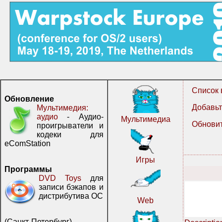
Список 
Обновление
Добавьт
Мультимедия:
аудио
- Аудио-
Мультимедиа
Обновит
проигрыватели и
кодеки для
eComStation
Игры
Программы
DVD Toys
для
записи бэкапов и
дистрибутива ОС
Web
(Санкт-Петербург)