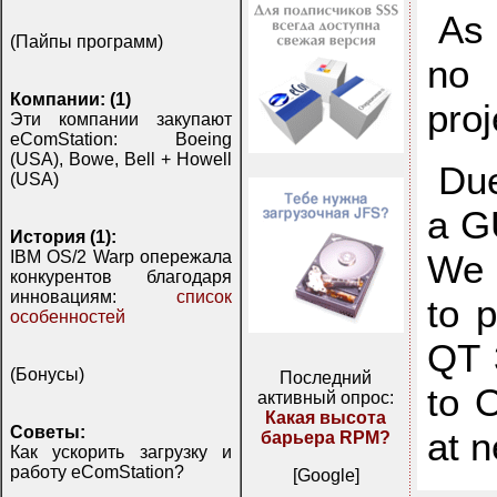
As 
(Пайпы программ)
no 
Компании: (1)
proj
Эти компании закупают
eComStation: Boeing
(USA), Bowe, Bell + Howell
Due
(USA)
a GU
История (1):
We 
IBM OS/2 Warp опережала
конкурентов благодаря
инновациям:
список
to 
особенностей
QT 
(Бонусы)
Последний
to 
активный опрос:
Какая высота
Советы:
at n
барьера RPM?
Как ускорить загрузку и
работу eComStation?
[Google]