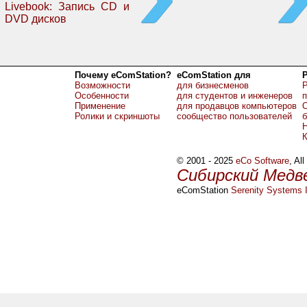
Livebook: Запись CD и
DVD дисков
Почему eComStation?
eComStation для
Возможности
для бизнесменов
Р
Особенности
для студентов и инженеров
Применение
для продавцов компьютеров
О
Ролики и скриншоты
сообщество пользователей
б
Н
© 2001 - 2025
eCo Software
, Al
Сибирский Медв
eComStation
Serenity Systems I