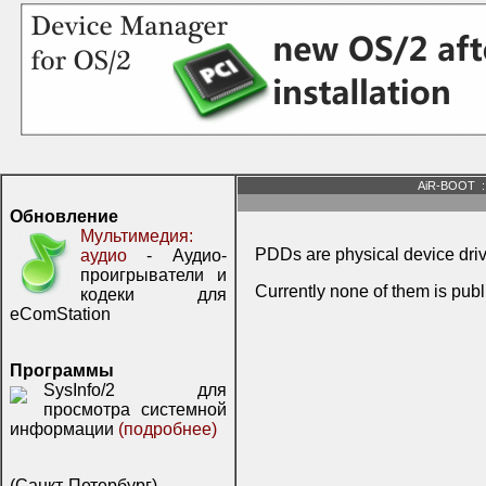
AiR-BOOT
:
Обновление
Мультимедия:
PDDs are physical device driv
аудио
- Аудио-
проигрыватели и
Currently none of them is publ
кодеки для
eComStation
Программы
SysInfo/2 для
просмотра системной
информации
(подробнее)
(Санкт-Петербург)