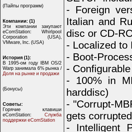
(Пайпы программ)
- Foreign ver
Italian and Ru
Компании: (1)
Эти компании закупают
disc or CD-R
eComStation: Whirlpool
Corporation (USA),
- Localized t
VMware, Inc. (USA)
- Boot-Process
История (1):
В 1995-ом году IBM OS/2
- Configurabl
Warp занимала 6% рынка /
Доля на рынке и продажи
- 100% in M
(Бонусы)
harddisc)
- "Corrupt-MBR
Советы:
Горячие клавиши
gets corrupted
eComStation:
Служба
поддержки eComStation
- Intelligent 