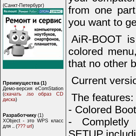
(Санкт-Петербург)
from one part
you want to ge
AiR-BOOT is 
colored menu,
that no other b
Current vers
Преимущества (1)
Демо-версия eComStation
(
скачать .iso образ CD
The features:
диска
)
- Colored Boo
Разработчику
(1)
- Completly 
XObject - это WPS класс
для .. (
??? url
)
SETUP includin