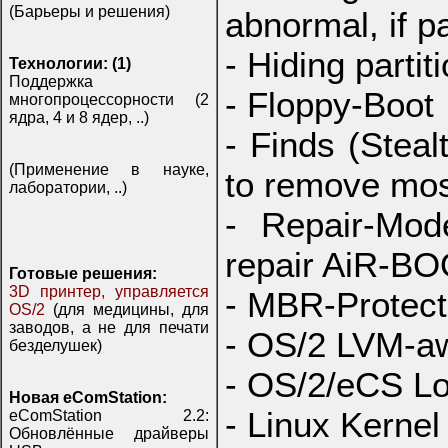
(Барьеры и решения)
abnormal, if p
- Hiding partit
Технологии: (1)
Поддержка
- Floppy-Boot
многопроцессорности (2
ядра, 4 и 8 ядер, ..)
- Finds (Steal
(Применение в науке,
to remove mos
лаборатории, ..)
- Repair-Mo
repair AiR-BOO
Готовые решения:
3D принтер, управляется
- MBR-Protect
OS/2
(для медицины, для
заводов, а не для печати
- OS/2 LVM-a
безделушек)
- OS/2/eCS Lo
Новая eComStation:
- Linux Kernel
eComStation 2.2:
Обновлённые драйверы