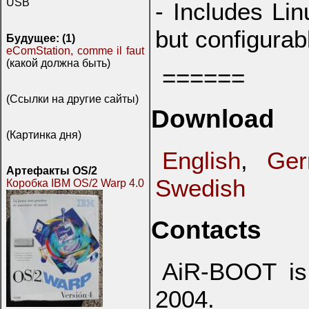
USB
- Includes Li
but configurabl
Будущее: (1)
eComStation, comme il faut
(какой должна быть)
======
(Ссылки на другие сайты)
Download
(Картинка дня)
English
,
Ge
Артефакты OS/2
Swedish
Коробка IBM OS/2 Warp 4.0
Contacts
AiR-BOOT is 
2004.