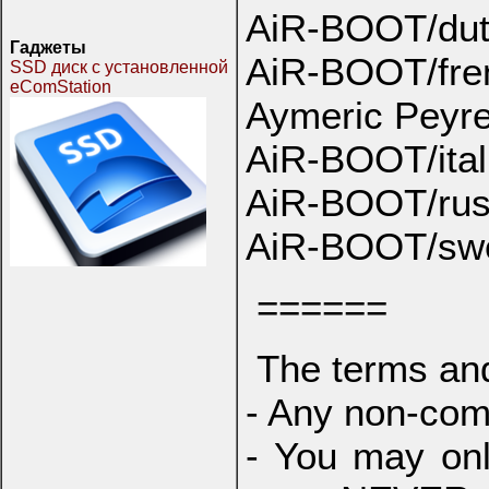
AiR-BOOT/dutc
Гаджеты
AiR-BOOT/fren
SSD диск с установленной
eComStation
Aymeric Peyre
AiR-BOOT/itali
AiR-BOOT/russ
AiR-BOOT/swed
======
The terms and
- Any non-com
- You may onl