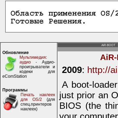
AiR-BOOT
:
Обновление
AiR
Мультимедия:
аудио
- Аудио-
проигрыватели и
2009
:
http://
кодеки для
eComStation
A boot-loader
Программы
just prior an 
Печать наклеек
для OS/2
(для
BIOS (the thi
спец.принтеров
наклеек)
your computer