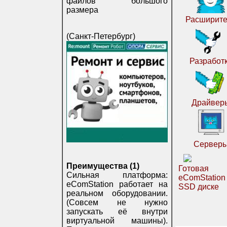
файлов большого
размера
Расширите
(Санкт-Петербург)
Разработ
Драйвер
Сервер
Преимущества (1)
Готовая
Сильная платформа:
eComStatio
eComStation работает на
SSD диске
реальном оборудовании.
(Совсем не нужно
запускать её внутри
виртуальной машины).