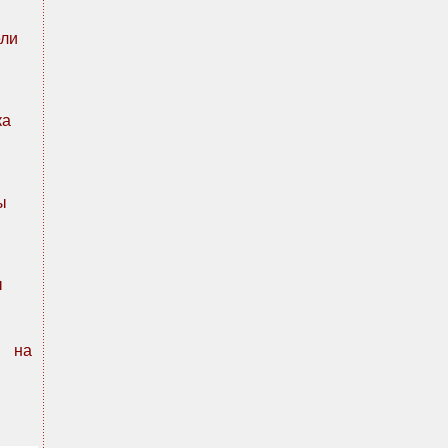
ли
ка
ы
ы
n на