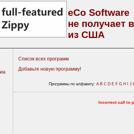
eCo Software
не получает 
из США
Список всех программ
Добавьте новую программу!
иа
Программы по алфавиту:
A
B
C
D
E
F
G
H
I
J
Incorrect call to 