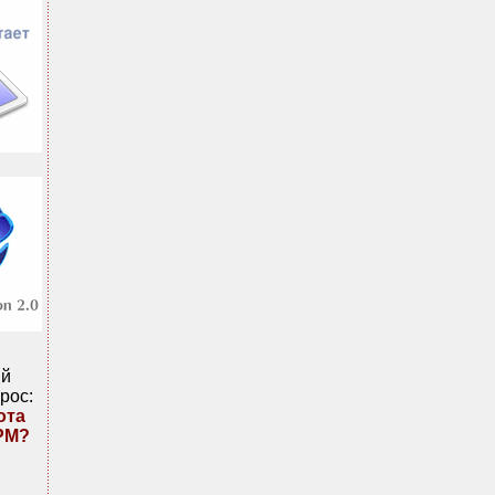
ий
рос:
ота
PM?