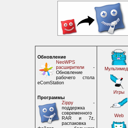
Обновление
NeoWPS
расширители
-
Мультимед
Обновление
рабочего стола
eComStation
Игры
Программы
Zippy
-
поддержка
современного
Web
RAR и 7z,
распаковка