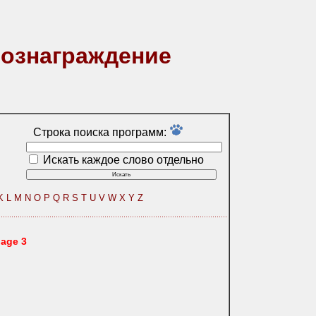
вознаграждение
Строка поиска программ:
Искать каждое слово отдельно
K
L
M
N
O
P
Q
R
S
T
U
V
W
X
Y
Z
page 3