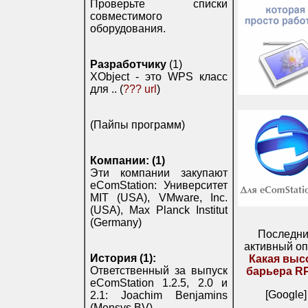
Проверьте списки
совместимого
оборудования.
Разработчику
(1)
XObject - это WPS класс
для .. (
??? url
)
(Пайпы программ)
Компании: (1)
Эти компании закупают
eComStation: Университет
MIT (USA), VMware, Inc.
(USA), Max Planck Institut
(Germany)
Последн
активный оп
История (1):
Какая выс
Ответственный за выпуск
барьера R
eComStation 1.2.5, 2.0 и
[Google]
2.1: Joachim Benjamins
(Mensys BV)