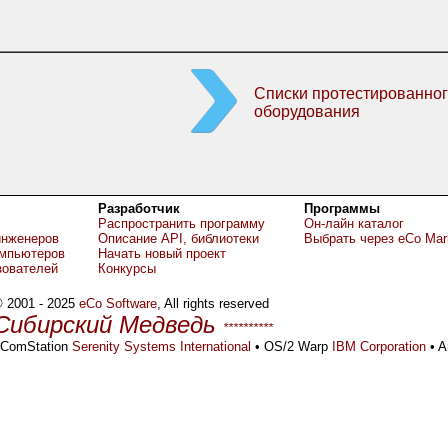
Списки протестированног
оборудования
Разработчик
Программы
Распространить программу
Он-лайн каталог
инженеров
Описание API, библиотеки
Выбрать через eCo Mar
омпьютеров
Начать новый проект
зователей
Конкурсы
 2001 - 2025
eCo Software
, All rights reserved
Сибирский Медведь
**********
ComStation
Serenity Systems International
• OS/2 Warp
IBM Corporation
• A