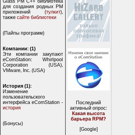
Glass PM C++ библиотека
для создания родных PM
приложений (
тулкит
),
также
сайте библиотеки
(Пайпы программ)
Компании: (1)
Эти компании закупают
eComStation: Whirlpool
Corporation (USA),
VMware, Inc. (USA)
История (1):
Изменение
пользовательского
интерфейса eComStation -
Последний
история
активный опрос:
Какая высота
барьера RPM?
(Бонусы)
[Google]