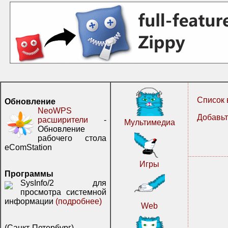
Список 
Обновление
NeoWPS
Добавьт
расширители
-
Мультимедиа
Обновление
рабочего стола
eComStation
Игры
Программы
SysInfo/2 для
просмотра системной
информации
(подробнее)
Web
(Санкт-Петербург)