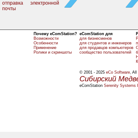
отправка электронной
почты
Почему eComStation?
eComStation для
Возможности
для бизнесменов
Р
Особенности
для студентов и инженеров
Применение
для продавцов компьютеров
О
Ролики и скриншоты
сообщество пользователей
б
Н
© 2001 - 2025
eCo Software
, Al
Сибирский Медв
eComStation
Serenity Systems I