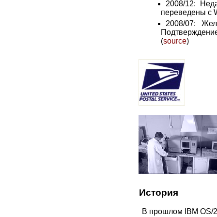
2008/12: Не
переведены с W
2008/07: Ж
Подтверждение:
(
source
)
История
В прошлом IBM OS/2