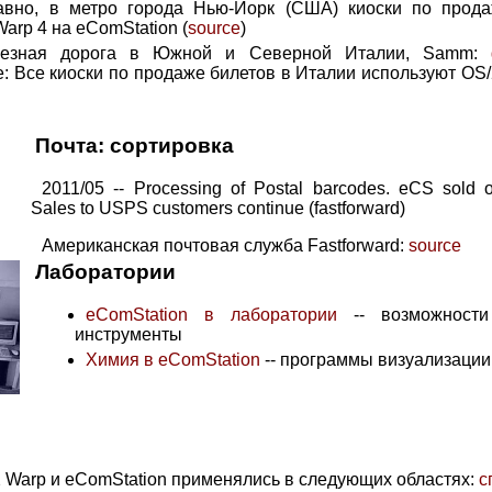
давно, в метро города Нью-Йорк (США) киоски по прод
arp 4 на eComStation (
source
)
елезная дорога в Южной и Северной Италии, Samm:
 Все киоски по продаже билетов в Италии используют OS/
Почта: сортировка
2011/05 -- Processing of Postal barcodes. eCS sold
Sales to USPS customers continue (fastforward)
Американская почтовая служба Fastforward:
source
Лаборатории
eComStation в лаборатории
-- возможности
инструменты
Химия в eComStation
-- программы визуализации
 Warp и eComStation применялись в следующих областях:
с