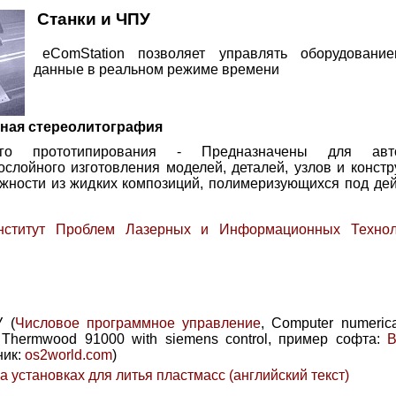
Станки и ЧПУ
eComStation позволяет управлять оборудовани
данные в реальном режиме времени
рная стереолитография
го прототипирования - Предназначены для автом
ослойного изготовления моделей, деталей, узлов и констр
ности из жидких композиций, полимеризующихся под дей
нститут Проблем Лазерных и Информационных Техноло
 (
Числовое программное управление
, Computer numerica
 Thermwood 91000 with siemens control, пример софта:
B
ник:
os2world.com
)
а установках для литья пластмасс (английский текст)