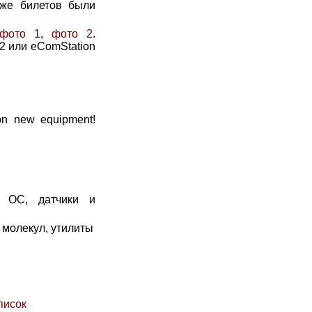
аже билетов были
фото 1
,
фото 2
.
2 или eComStation
 on new equipment!
 ОС, датчики и
 молекул, утилиты
писок