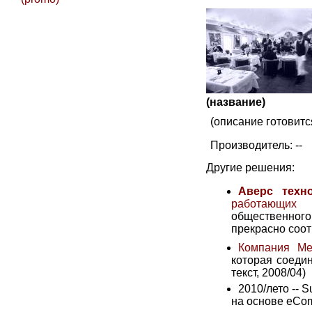
(название)
(описание готовитс
Производитель: --
Другие решения:
Аверс техн
работающих 
общественного
прекрасно соот
Компания Me
которая соедин
текст, 2008/04)
2010/лето -- 
на основе eCom