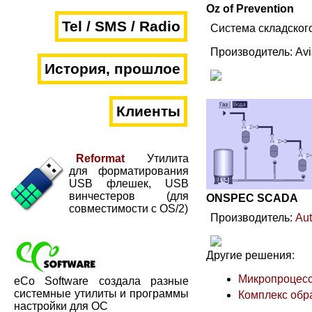
Oz of Prevention
Tel / SMS / Radio
Система складского
Производитель: Av
История, прошлое
Клиенты
Reformat
Утилита
для форматирования
USB флешек, USB
винчестеров (для
ONSPEC SCADA
совместимости с OS/2)
Производитель:
Au
Другие решения:
Микропроцесс
eCo Software создала разные
системные утилиты и программы
Комплекс обр
настройки для ОС