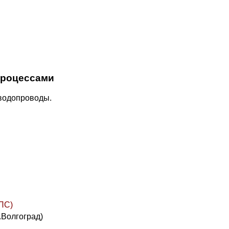
процессами
водопроводы.
ПС)
г.Волгоград)