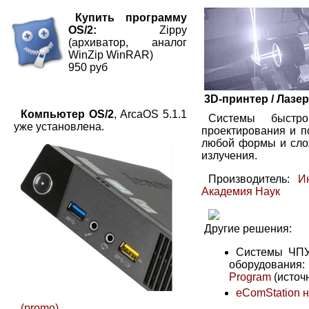
Купить программу
OS/2:
Zippy
(архиватор, аналог
WinZip WinRAR)
950 руб
3D-принтер / Лазе
Компьютер OS/2
, ArcaOS 5.1.1
Системы быстро
уже установлена.
проектирования и п
любой формы и слож
излучения.
Производитель:
И
Академия Наук
Другие решения:
Системы ЧПУ
оборудования:
Program
(источ
eComStation н
(promo)