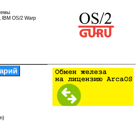
темы
, IBM OS/2 Warp
арий
m)