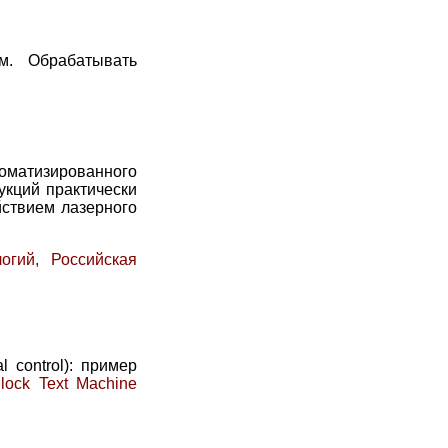
ем. Обрабатывать
атизированного
укций практически
ствием лазерного
гий, Российская
l control): пример
lock Text Machine