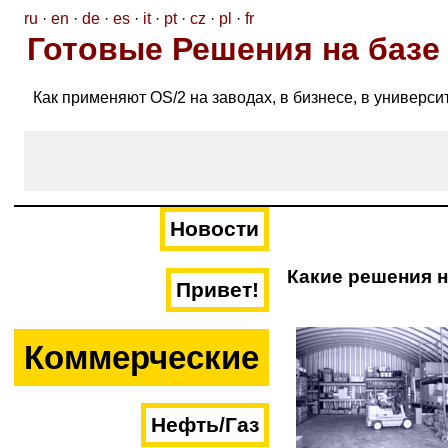
ru
·
en
·
de
·
es
·
it
·
pt
·
cz
·
pl
·
fr
Готовые Решения на базе
Как применяют OS/2 на заводах, в бизнесе, в универси
Новости
Какие решения н
Привет!
Коммерческие
Нефть/Газ