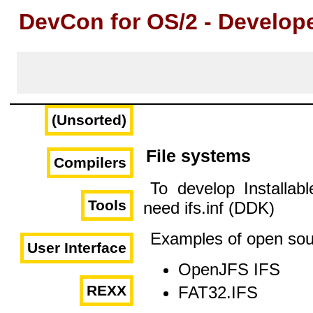
DevCon for OS/2 - Develop
(Unsorted)
File systems
Compilers
To develop Installab
Tools
need ifs.inf (DDK)
Examples of open sour
User Interface
OpenJFS IFS
REXX
FAT32.IFS