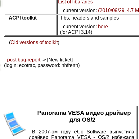
List of libararies
current version:
(2010/09/29, 4.7 M
ACPI toolkit
libs, headers and samples
current version:
here
(for ACPI 3.14)
(
Old versions of toolkit
)
post bug-report
-> [New ticket]
(login: ecotrac, password: nhfrerth)
Panorama VESA видео драйвер
для OS/2
В 2007-ом году eCo Software выпустила
драйвер Panorama VESA - OS/2 избежала