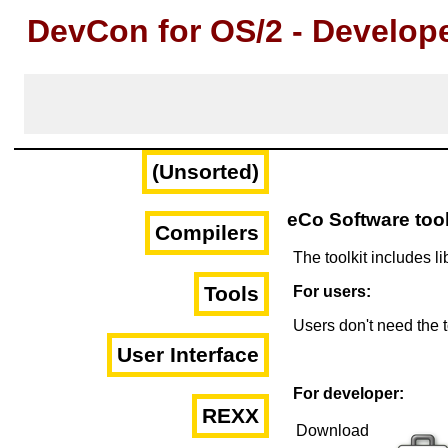
DevCon for OS/2 - Develop
(Unsorted)
eCo Software tool
Compilers
The toolkit includes li
Tools
For users:
Users don't need the t
User Interface
For developer:
REXX
Download