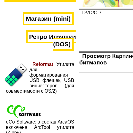
DVD/CD
Магазин (mini)
Ретро Игрушки
(DOS)
Просмотр Картино
битмапов
Reformat
Утилита
для
форматирования
USB флешек, USB
винчестеров (для
совместимости с OS/2)
eCo Software: в состав ArcaOS
включена ArcTool утилита
(Zippy)