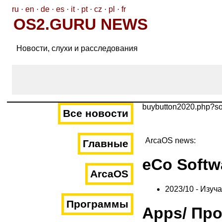
ru
·
en
·
de
·
es
·
it
·
pt
·
cz
·
pl
·
fr
OS2.GURU NEWS
Новости, слухи и расследования
buybutton2020.php?s
Все новости
ArcaOS news:
Главные
eCo Softw
ArcaOS
2023/10 - Изуч
Программы
Apps/ Пр