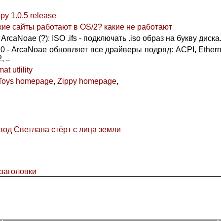
py 1.0.5 release
кие сайты работают в OS/2? какие не работают
rcaNoae (?): ISO .ifs - подключать .iso образ на букву диска
10 - ArcaNoae обновляет все драйверы подряд: ACPI, Ether
 ..
at utlility
Toys homepage
,
Zippy homepage
,
вод Светлана стёрт с лица земли
 заголовки