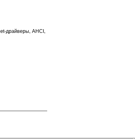
.
net-драйверы, AHCI,