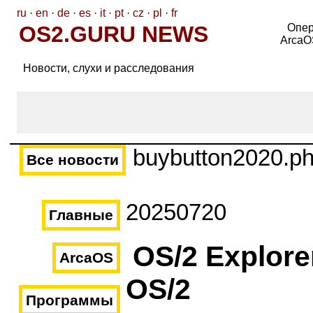
ru
·
en
·
de
·
es
·
it
·
pt
·
cz
·
pl
·
fr
OS2.GURU NEWS
Опер
ArcaO
Новости, слухи и расследования
buybutton2020.p
Все новости
20250720
Главные
OS/2 Explore
ArcaOS
OS/2
Программы