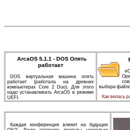
ArcaOS 5.1.1 - DOS Опять
работает
eC
Op
DOS виртуальная машина опять
со
работает (работала на древних
выбора файло
компьютерах Core 2 Duo). Для этого
надо устанавливать ArcaOS в режиме
Как велась 
UEFI.
Каждая конференция влияет на будущее
OS/2. Люди готовили доклады несколько