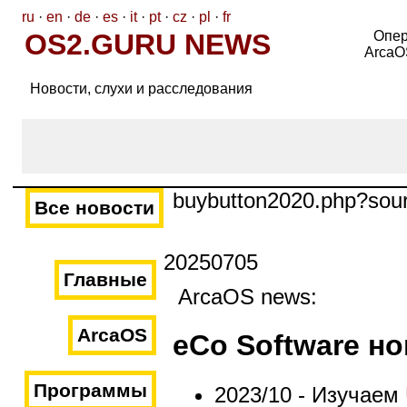
ru
·
en
·
de
·
es
·
it
·
pt
·
cz
·
pl
·
fr
OS2.GURU NEWS
Опер
ArcaO
Новости, слухи и расследования
buybutton2020.php?sou
Все новости
20250705
Главные
ArcaOS news:
ArcaOS
eCo Software н
Программы
2023/10 - Изучаем