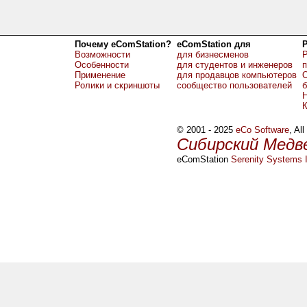
Почему eComStation?
eComStation для
Возможности
для бизнесменов
Р
Особенности
для студентов и инженеров
Применение
для продавцов компьютеров
О
Ролики и скриншоты
сообщество пользователей
б
Н
© 2001 - 2025
eCo Software
, Al
Сибирский Медв
eComStation
Serenity Systems I