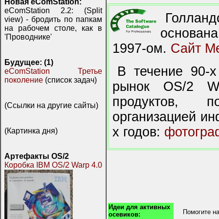
Новая eComStation:
eComStation 2.2: (Split
Голлан
view) - бродить по папкам
на рабочем столе, как в
основана
'Проводнике'
1997-ом.
Сайт Me
Будущее: (1)
В течение 90-
eComStation Третье
поколение
(список задач)
рынок OS/2 Wa
продуктов, п
(Ссылки на другие сайты)
организацией ин
х годов:
фотогра
(Картинка дня)
Артефакты OS/2
Коробка IBM OS/2 Warp 4.0
Идеи для активных
Помогите на
осевиков: