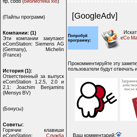
********************
ftp, cddb (
библиотека xio
)
[GoogleAdv]
(Пайпы программ)
Иска
Компании: (1)
Попробуй
eCo Ma
Эти компании закупают
программу:
eComStation: Siemens AG
(Germany), Michelin
(France)
Прокомментируйте эту заметку
пользователи будут отвечать и
История (1):
Ответственный за выпуск
eComStation 1.2.5, 2.0 и
2.1: Joachim Benjamins
(Mensys BV)
(Бонусы)
Советы:
Горячие клавиши
Ваш комментарий:
eComStation:
Служба