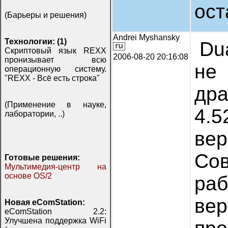
ост
(Барьеры и решения)
Andrei Myshansky
Технологии: (1)
Du
Скриптовый язык REXX
2006-08-20 20:16:08
пронизывает всю
не
операционную систему.
"REXX - Всё есть строка"
др
(Применение в науке,
4.5
лаборатории, ..)
в
Со
Готовые решения:
Мультимедия-центр на
основе OS/2
ра
ве
Новая eComStation:
eComStation 2.2:
Улучшена поддержка WiFi