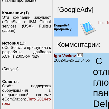
(Пайпы программ)
[GoogleAdv]
Компании: (1)
Эти компании закупают
eComStation: IBM Global
Lucid
Попробуй
services (USA), Fujitsu
программу:
(Japan)
Комментарии:
История (1):
eCo Software приступила к
разработке драйвера
Igor Vaskov
ACPI в 2005-ом году
C 
2002-02-26 12:34:55
от
(Бонусы)
глю
Советы:
Отчёт: поддержка
па
оборудования в
операционной системе
eComStation:
Лето 2014-го
De
года