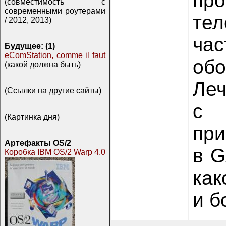
про
(совместимость с
современными роутерами
те
/ 2012, 2013)
ча
Будущее: (1)
eComStation, comme il faut
об
(какой должна быть)
Ле
(Ссылки на другие сайты)
с 
(Картинка дня)
при
Артефакты OS/2
в G
Коробка IBM OS/2 Warp 4.0
как
и б