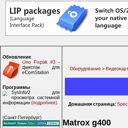
Обновление
Uno Fixpak #3
-
фикспак для
Оборудование
>
Видеокар
eComStation
Программы
SysInfo/2 для
просмотра системной
информации
(подробнее)
Домашняя страница:
Speci
(Санкт-Петербург)
Matrox g400