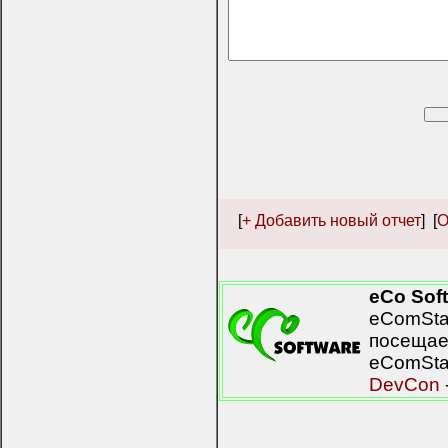
[
+ Добавить новый отчет
] [
О
eCo Sof
eComStat
посещае
eComStat
DevCon