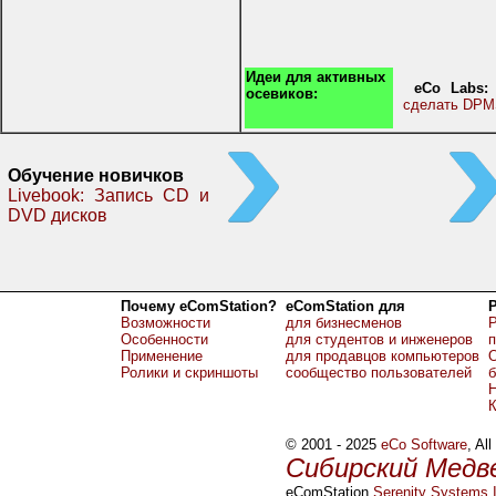
Идеи для активных
eCo Labs:
осевиков:
сделать DPM
Обучение новичков
Livebook: Запись CD и
DVD дисков
Почему eComStation?
eComStation для
Возможности
для бизнесменов
Р
Особенности
для студентов и инженеров
Применение
для продавцов компьютеров
О
Ролики и скриншоты
сообщество пользователей
б
Н
© 2001 - 2025
eCo Software
, Al
Сибирский Медв
eComStation
Serenity Systems I