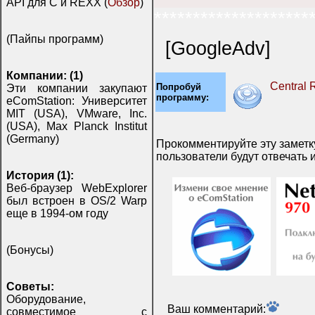
API для C и REXX (
Обзор
)
********************
(Пайпы программ)
[GoogleAdv]
Компании: (1)
Central 
Попробуй
Эти компании закупают
программу:
eComStation: Университет
MIT (USA), VMware, Inc.
(USA), Max Planck Institut
(Germany)
Прокомментируйте эту заметку
пользователи будут отвечать и
История (1):
Веб-браузер WebExplorer
был встроен в OS/2 Warp
еще в 1994-ом году
(Бонусы)
Советы:
Оборудование,
Ваш комментарий:
совместимое с