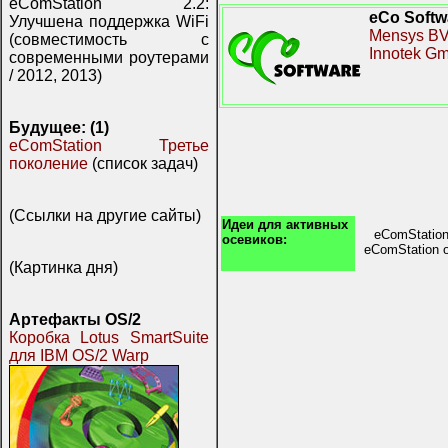
eComStation 2.2:
eCo Softw
Улучшена поддержка WiFi
Mensys B
(совместимость с
Innotek G
современными роутерами
/ 2012, 2013)
Будущее: (1)
eComStation Третье
поколение
(список задач)
(Ссылки на другие сайты)
Идеи для активных
eComStati
осевиков:
eComStation 
(Картинка дня)
Артефакты OS/2
Коробка Lotus SmartSuite
для IBM OS/2 Warp