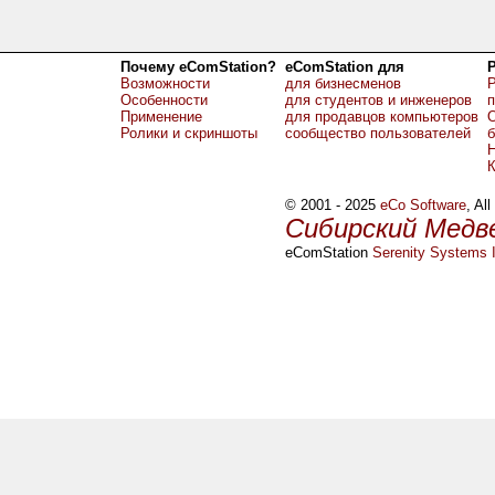
Почему eComStation?
eComStation для
Возможности
для бизнесменов
Р
Особенности
для студентов и инженеров
Применение
для продавцов компьютеров
О
Ролики и скриншоты
сообщество пользователей
б
Н
© 2001 - 2025
eCo Software
, Al
Сибирский Медв
eComStation
Serenity Systems I