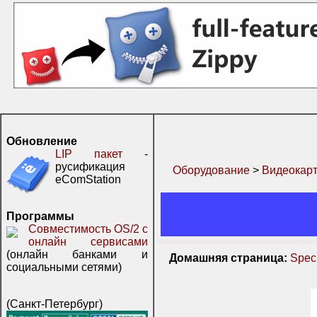
Обновление
LIP пакет
-
русификация
Оборудование
>
Видеокар
eComStation
Программы
Совместимость OS/2 с
онлайн сервисами
(онлайн банками и
Домашняя страница:
Speci
социальными сетями)
(Санкт-Петербург)