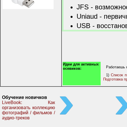
JFS - возможно
Uniaud - перви
USB - восстано
Идеи для активных
Работаешь 
осевиков:
1)
Список п
Подготовка п
Обучение новичков
LiveBook: Как
организовать коллекцию
фотографий / фильмов /
аудио-треков