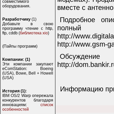
совместимого
вместе с антенно
оборудования.
Подробное опис
Разработчику
(1)
Добавьте в свою
полный
программу чтение с http,
ftp, cddb (
библиотека xio
)
http://www.dig
http://www.gsm-g
(Пайпы программ)
Обсужд
Компании: (1)
http://dom.bankir
Эти компании закупают
eComStation: Boeing
(USA), Bowe, Bell + Howell
(USA)
Информацию прис
История (1):
IBM OS/2 Warp опережала
конкурентов благодаря
инновациям:
список
особенностей