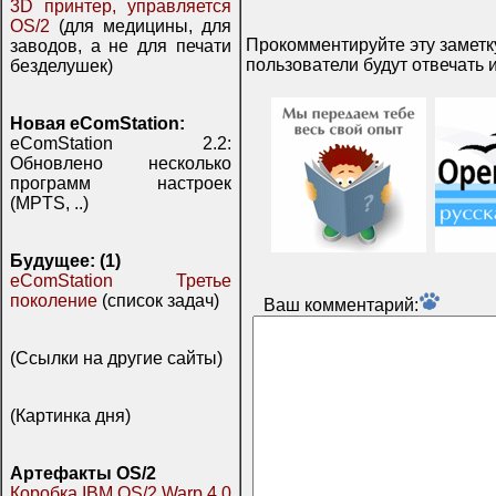
3D принтер, управляется
OS/2
(для медицины, для
Прокомментируйте эту заметку
заводов, а не для печати
пользователи будут отвечать и
безделушек)
Новая eComStation:
eComStation 2.2:
Обновлено несколько
программ настроек
(MPTS, ..)
Будущее: (1)
eComStation Третье
поколение
(список задач)
Ваш комментарий:
(Ссылки на другие сайты)
(Картинка дня)
Артефакты OS/2
Коробка IBM OS/2 Warp 4.0