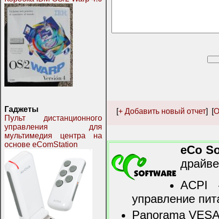
Гаджеты
[
+ Добавить новый отчет
] [
О
Пульт дистанционного
управления для
мультимедия центра на
основе eComStation
eCo So
драйве
ACPI 
управление пи
Panorama VESA