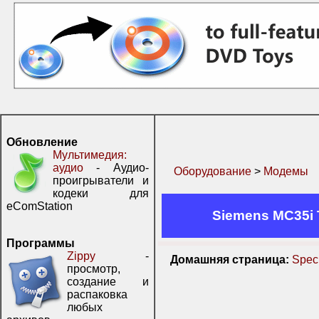
Обновление
Мультимедия:
аудио
- Аудио-
Оборудование
>
Модемы
проигрыватели и
кодеки для
eComStation
Siemens MC35i T
Программы
Zippy
-
Домашняя страница:
Speci
просмотр,
создание и
распаковка
любых