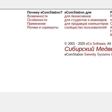
Почему eComStation?
eComStation для
Возможности
для бизнесменов
Р
Особенности
для студентов и инженеров
Применение
для продавцов компьютеров
О
Ролики и скриншоты
сообщество пользователей
б
Н
© 2001 - 2025
eCo Software
, Al
Сибирский Медв
eComStation
Serenity Systems I