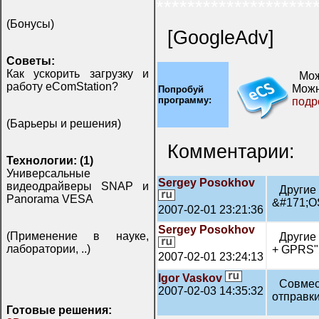
********************
(Бонусы)
[GoogleAdv]
Советы:
Как ускорить загрузку и
Мож
работу eComStation?
Можн
Попробуй
программу:
подр
(Барьеры и решения)
Комментарии:
Технологии: (1)
Универсальные
Sergey Posokhov
видеодрайверы SNAP и
Други
Panorama VESA
&#171;O
2007-02-01 23:21:36
Sergey Posokhov
(Применение в науке,
Другие
лаборатории, ..)
+ GPRS"
2007-02-01 23:24:13
Igor Vaskov
Совмес
2007-02-03 14:35:32
отправк
Готовые решения: