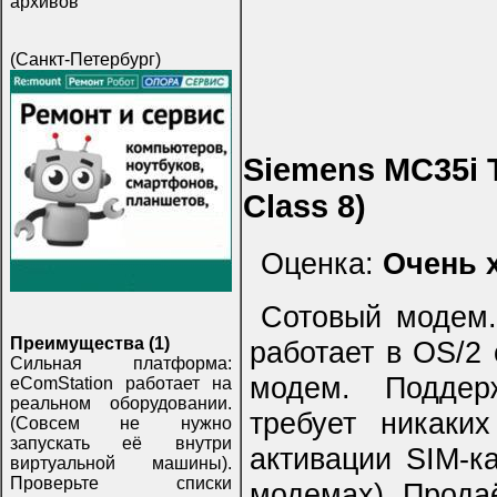
архивов
(Санкт-Петербург)
Siemens MC35i 
Class 8)
Оценка:
Очень 
Сотовый модем.
Преимущества (1)
работает в OS/2 
Сильная платформа:
модем. Поддер
eComStation работает на
реальном оборудовании.
требует никаки
(Совсем не нужно
запускать её внутри
активации SIM-к
виртуальной машины).
Проверьте списки
модемах). Продаё