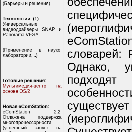
обеспече
(Барьеры и решения)
специфи
Технологии: (1)
(иероглиф
Универсальные
видеодрайверы SNAP и
Panorama VESA
eComStati
словарей: 
(Применение в науке,
лаборатории, ..)
Однако, у
подходя
Готовые решения:
Мультимедия-центр на
особенност
основе OS/2
существ
Новая eComStation:
eComStation 2.2:
(иероглиф
Отлажена поддержка
многопроцессорности
Существует
(успешный запуск на