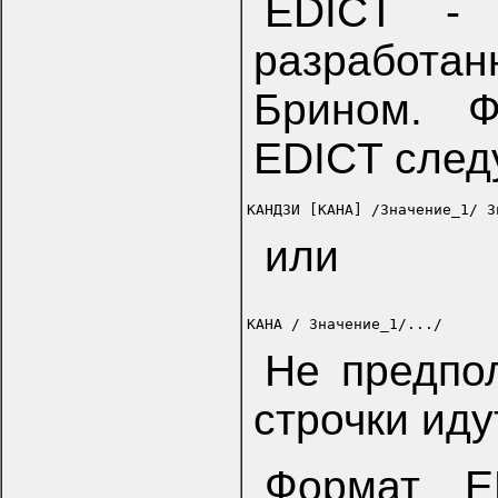
EDICT - 
разработ
Брином. Ф
EDICT след
или
Не предпо
строчки иду
Формат ED