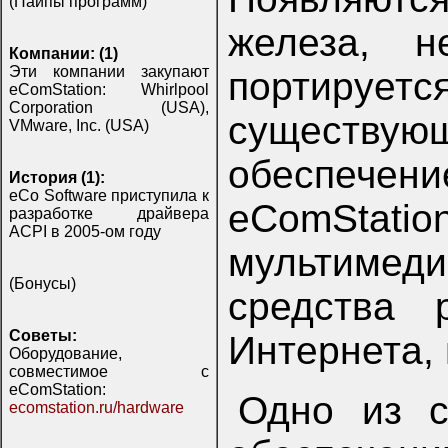
(Пайпы программ)
железа, н
Компании: (1)
Эти компании закупают
портируе
eComStation: Whirlpool
Corporation (USA),
сущест
VMware, Inc. (USA)
обеспечен
История (1):
eCo Software приступила к
eComSta
разработке драйвера
ACPI в 2005-ом году
мультимед
(Бонусы)
средства 
Советы:
Интернета, 
Оборудование,
совместимое с
eComStation:
Одно из с
ecomstation.ru/hardware