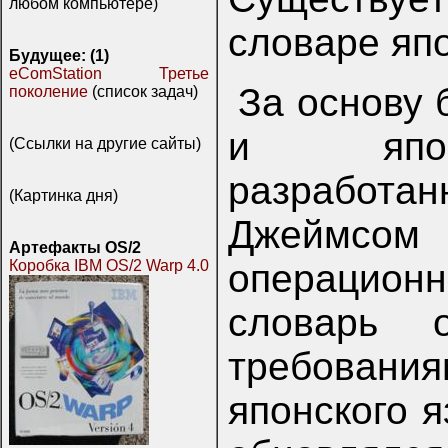
любом компьютере)
словаре япо
Будущее: (1)
eComStation Третье
За основу 
поколение
(список задач)
и японо
(Ссылки на другие сайты)
разработан
(Картинка дня)
Джеймсо
Артефакты OS/2
операцион
Коробка IBM OS/2 Warp 4.0
словарь о
требования
японского я