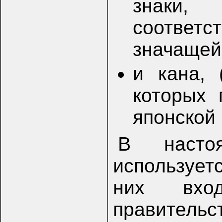
знаки
соответс
значащей
и кана, 
которых 
японской 
В насто
используетс
них вхо
правите