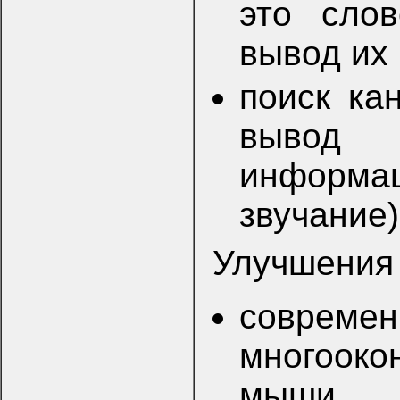
это сло
вывод их 
поиск ка
вывод
информа
звучание)
Улучшения 
совре
многооко
мыши, 