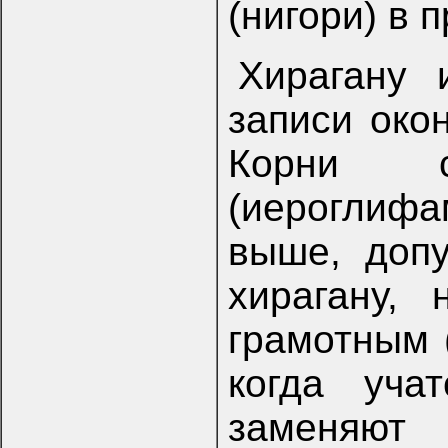
(нигори) в 
Хирагану 
записи око
Корни с
(иероглиф
выше, допу
хирагану,
грамотным 
когда уча
заменяют 