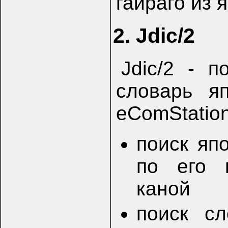
гайраго из я
2. Jdic/2
Jdic/2 - 
словарь я
eComStatio
поиск яп
по его 
каной
поиск сл