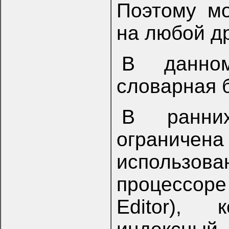
Поэтому мо
на любой др
В данно
словарная б
В ранни
ограничен
использова
процессор
Editor),