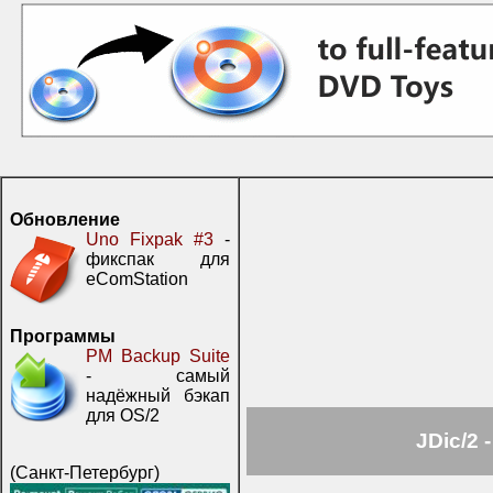
Обновление
Uno Fixpak #3
-
фикспак для
eComStation
Программы
PM Backup Suite
- самый
надёжный бэкап
для OS/2
JDic/2 
(Санкт-Петербург)