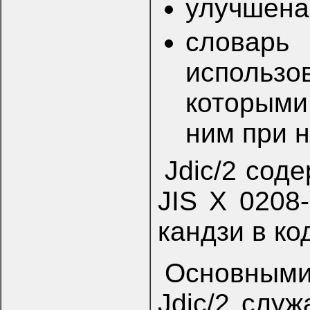
улучшена
словарь 
использ
которыми
ним при 
Jdic/2 сод
JIS X 0208
кандзи в ко
Основным
Jdic/2 служ