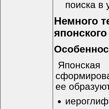
поиска в 
Немного т
японского
Особеннос
Японск
сформирова
ее образуют
иерогли