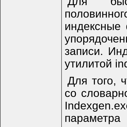
Для быс
половинно
индексные
упорядоче
записи. Ин
утилитой in
Для того, 
со словарно
Indexgen.e
параметра