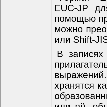
EUC-JP дл
помощью пр
можно преоб
или Shift-JI
В записях
прилагател
выражений
хранятся ка
образован
или ni), о