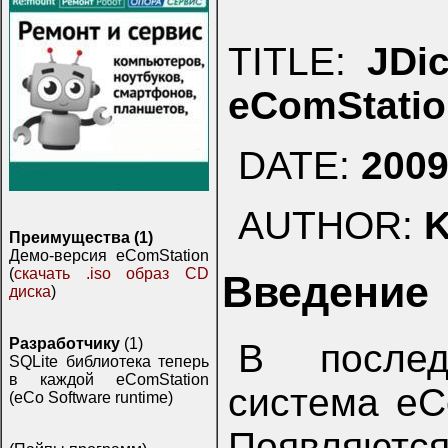
TITLE:
JDi
eComStatio
DATE:
2009
AUTHOR:
K
Преимущества (1)
Демо-версия eComStation
(
скачать .iso образ CD
Введение
диска
)
Разработчику
(1)
В послед
SQLite библиотека теперь
в каждой eComStation
система eC
(eCo Software runtime)
Появляются