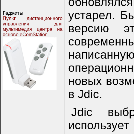
обновлялс
устарел. Б
Гаджеты
Пульт дистанционного
управления для
версию эт
мультимедия центра на
основе eComStation
современны
написан
операцион
новых возм
в Jdic.
Jdic выб
использует