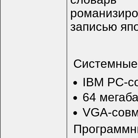
романизир
записью япо
Системные
IBM PC-с
64 мегаб
VGA-совм
Программн