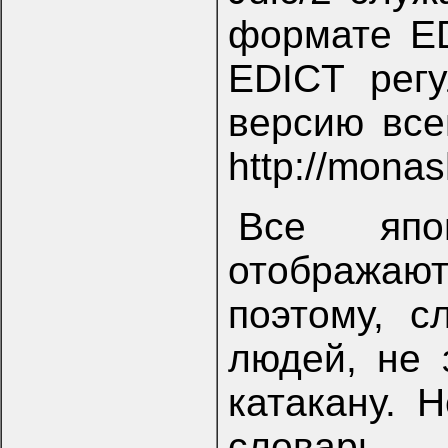
формате ED
EDICT рег
версию все
http://mona
Все япо
отображают
поэтому, с
людей, не 
катакану. 
словарь