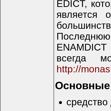
EDICT, кот
является 
большинств
Последню
ENAMDICT 
всегда м
http://mona
Основные 
средство 