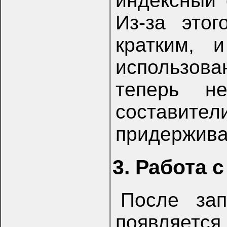
индексный 
Из-за это
кратким, 
использова
теперь не
составит
придержива
3. Работа 
После зап
появляется