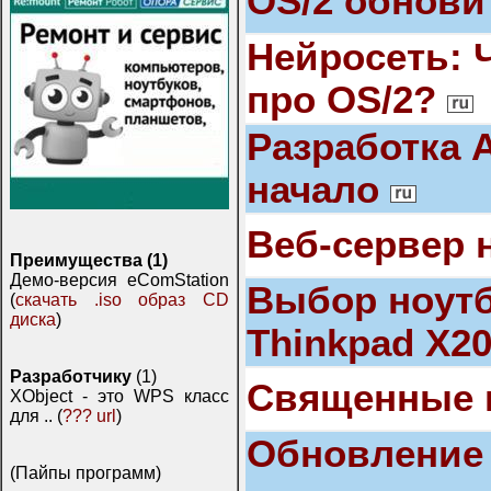
OS/2 обнови
Нейросеть: 
про OS/2?
Разработка 
начало
Веб-сервер 
Преимущества (1)
Демо-версия eComStation
Выбор ноутб
(
скачать .iso образ CD
диска
)
Thinkpad X2
Разработчику
(1)
Священные 
XObject - это WPS класс
для .. (
??? url
)
Обновление 
(Пайпы программ)