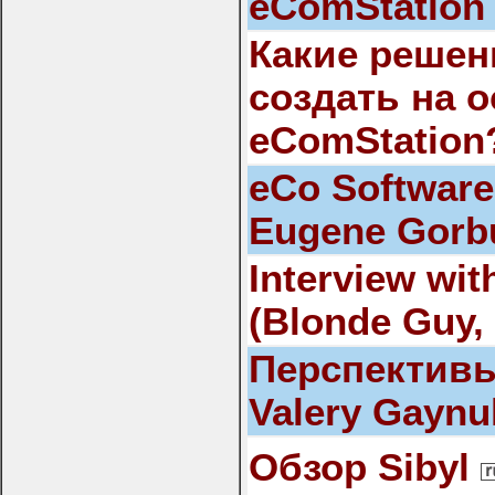
eComStation 
Какие решен
создать на 
eComStation
eCo Software
Eugene Gorb
Interview wit
(Blonde Guy,
Перспективы 
Valery Gaynul
Обзор Sibyl