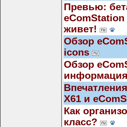
Превью: бет
eComStation 
живет!
Обзор eComSt
icons
Обзор eComS
информаци
Впечатления
X61 и eComS
Как организ
класс?