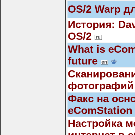
OS/2 Warp д
История: Dav
OS/2
What is eCom
future
Сканировани
фотографий 
Факс на осн
eComStatio
Настройка м