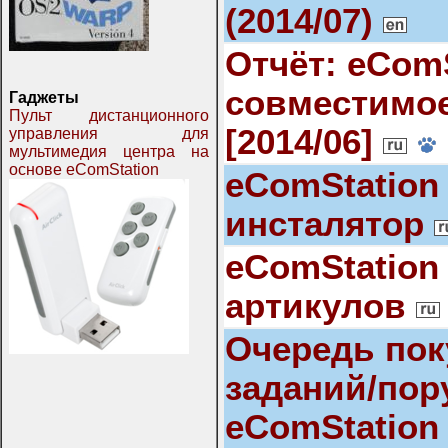
(2014/07)
Отчёт: eComS
совместимо
Гаджеты
Пульт дистанционного
[2014/06]
управления для
мультимедия центра на
основе eComStation
eComStation 
инсталятор
eComStation
артикулов
Очередь пок
заданий/пор
eComStation