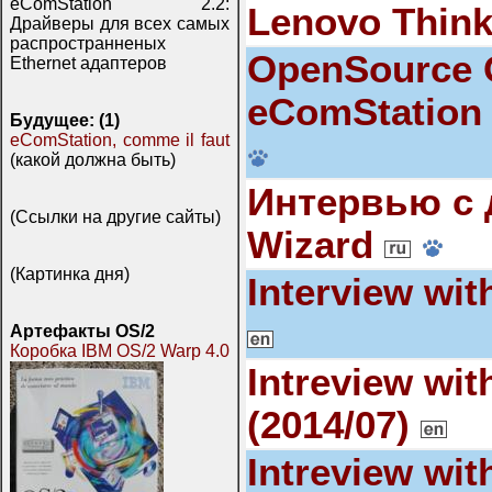
eComStation 2.2:
Lenovo Think
Драйверы для всех самых
распространненых
OpenSource O
Ethernet адаптеров
eComStation
Будущее: (1)
eComStation, comme il faut
(какой должна быть)
Интервью с
(Ссылки на другие сайты)
Wizard
(Картинка дня)
Interview wit
Артефакты OS/2
Коробка IBM OS/2 Warp 4.0
Intreview wi
(2014/07)
Intreview wit