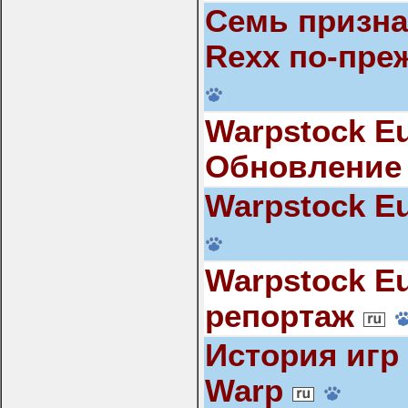
Семь признак
Rexx по-пре
Warpstock E
Обновление
Warpstock E
Warpstock E
репортаж
История игр
Warp