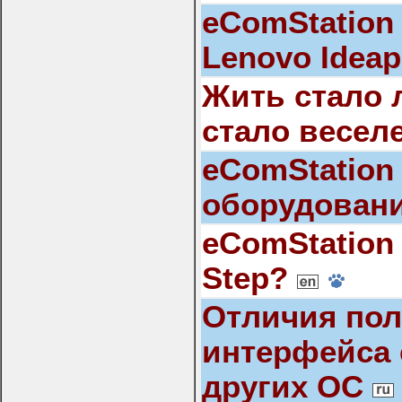
eComStation i
Lenovo Idea
Жить стало 
стало весел
eComStation
оборудован
eComStation 
Step?
Отличия пол
интерфейса 
других ОС