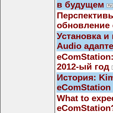
в будущем
Перспективы
обновление 
Установка и
Audio адапт
eComStation
2012-ый год
История: Ki
eComStation
What to expe
eComStation