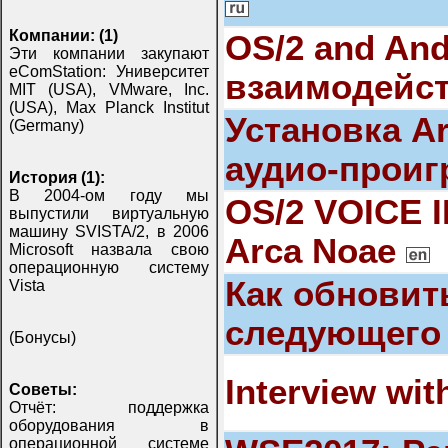
Компании: (1)
OS/2 and And
Эти компании закупают
eComStation: Университет
взаимодейс
MIT (USA), VMware, Inc.
(USA), Max Planck Institut
Установка Ar
(Germany)
аудио-проиг
История (1):
В 2004-ом году мы
OS/2 VOICE I
выпустили виртуальную
машину SVISTA/2, в 2006
Arca Noae
Microsoft назвала свою
операционную систему
Как обновит
Vista
следующего
(Бонусы)
Interview wit
Советы:
Отчёт: поддержка
оборудования в
операционной системе