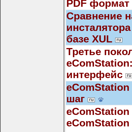
PDF форма
Сравнение н
инсталятора
базе XUL
Третье поко
eComStation
интерфейс
eComStation
шаг
eComStation 
eComStation