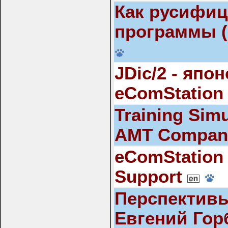
Как русифи
программы (
JDic/2 - япо
eComStation 
Training Simu
AMT Compa
eComStation 
Support
Перспективы
Евгений Гор