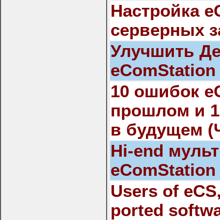
Настройка e
серверных з
Улучшить Д
eComStation
10 ошибок e
прошлом и 1
в будущем (Ч
Hi-end муль
eComStation
Users of eCS
ported softw