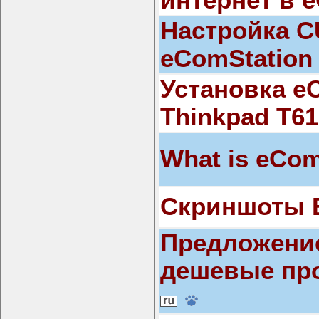
интернет в 
Настройка C
eComStation
Установка e
Thinkpad T61
What is eCom
Скриншоты 
Предложение
дешевые пр