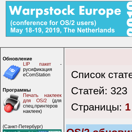
Обновление
LIP пакет
-
русификация
Список стат
eComStation
Статей: 323
Программы
Печать наклеек
для OS/2
(для
Страницы:
1
спец.принтеров
наклеек)
(Санкт-Петербург)