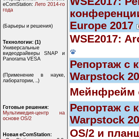
WSE2017: Ре
eComStation:
Лето 2014-го
года
конференции
Europe 2017
(Барьеры и решения)
WSE2017: Ar
Технологии: (1)
Универсальные
видеодрайверы SNAP и
Panorama VESA
Репортаж с 
Warpstock 2
(Применение в науке,
лаборатории, ..)
Мейнфрейм с
Репортаж с 
Готовые решения:
Мультимедия-центр на
Warpstock 2
основе OS/2
OS/2 и план
Новая eComStation: