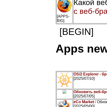
Какой ве
с веб-бр
[APPS-
BIG]
[BEGIN]
Apps ne
OS/2 Explorer - 
[2025/07/10]
Обновить веб-бр
[2025/07/05]
eCo Market
/
Обнов
[2025/05/00]