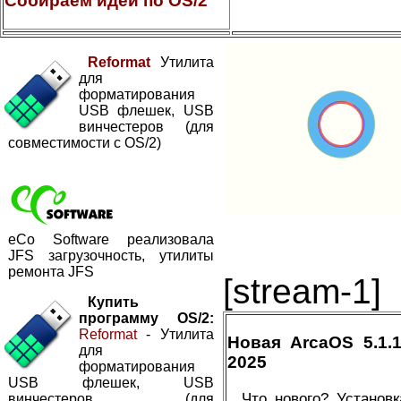
Собираем идеи по OS/2
Reformat
Утилита
для
форматирования
USB флешек, USB
винчестеров (для
совместимости с OS/2)
eCo Software реализовала
JFS загрузочность, утилиты
ремонта JFS
[stream-1]
Купить
программу OS/2:
Reformat
- Утилита
Новая ArcaOS 5.1
для
2025
форматирования
USB флешек, USB
Что нового? Установ
винчестеров (для