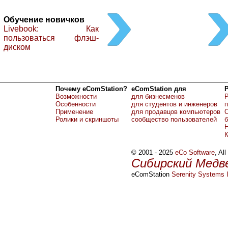
Обучение новичков
Livebook: Как
пользоваться флэш-
диском
Почему eComStation?
eComStation для
Возможности
для бизнесменов
Р
Особенности
для студентов и инженеров
Применение
для продавцов компьютеров
О
Ролики и скриншоты
сообщество пользователей
б
Н
© 2001 - 2025
eCo Software
, Al
Сибирский Медв
eComStation
Serenity Systems I