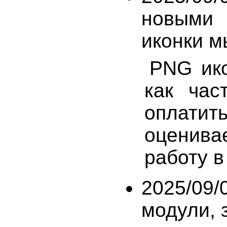
новыми 
иконки м
PNG ико
как час
оплати
оценив
работу в
2025/09/
модули, з