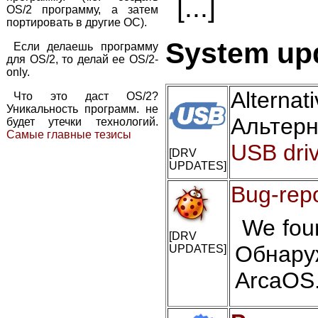
[...]
OS/2 программу, а затем
портировать в другие ОС).
System upd
Если делаешь программу
для OS/2, то делай ее OS/2-
only.
Alter
Что это даст OS/2?
Уникальность программ. не
Альтер
будет утечки технологий.
Самые главные тезисы
USB driv
[DRV
UPDATES]
Bug-rep
We foun
[DRV
Обнару
UPDATES]
ArcaOS