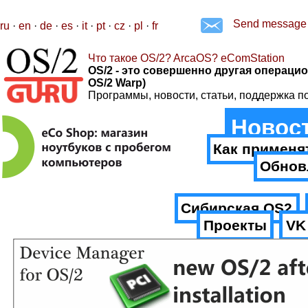
Send message
ru
·
en
·
de
·
es
·
it
·
pt
·
cz
·
pl
·
fr
Что такое OS/2? ArcaOS? eComStation
OS/2 - это совершенно другая операцио
OS/2 Warp)
Программы, новости, статьи, поддержка п
Новос
Как применя
Обнов
Сибирская.OS2
Проекты
VK