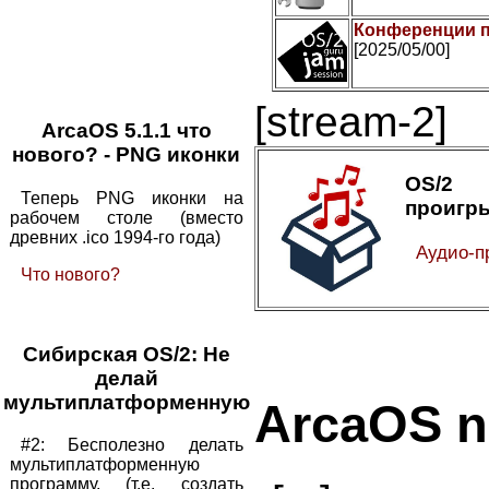
Конференции п
[2025/05/00]
[stream-2]
ArcaOS 5.1.1 что
нового? - PNG иконки
OS/2 
Теперь PNG иконки на
проигр
рабочем столе (вместо
древних .ico 1994-го года)
Аудио-п
Что нового?
Сибирская OS/2: Не
делай
мультиплатформенную
ArcaOS 
#2: Бесполезно делать
мультиплатформенную
программу. (т.е. создать