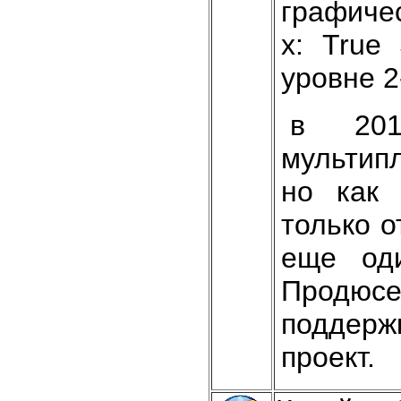
графичес
х: True
уровне 2
в 201
мультип
но как 
только о
еще оди
Продюсе
поддерж
проект.