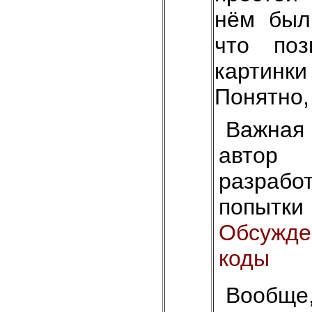
нём был
что поз
картинки
Понятно,
Важная
автор
разрабо
попытк
Обсужде
коды
Вообщ