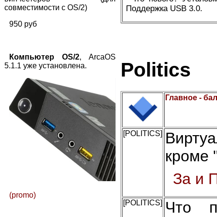
совместимости с OS/2)
Поддержка USB 3.0.
950 руб
Компьютер OS/2
, ArcaOS
Politics
5.1.1 уже установлена.
Главное - ба
[POLITICS]
Вирту
кроме 
За и 
(promo)
[POLITICS]
Что п