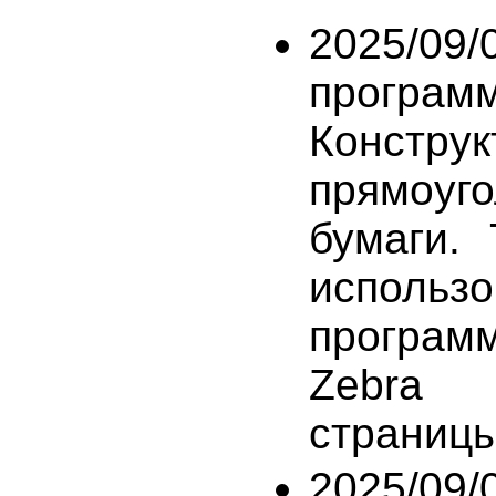
2025/09
програм
Констру
прямоуго
бумаги.
использ
програм
Zebra 
страницы
2025/09/