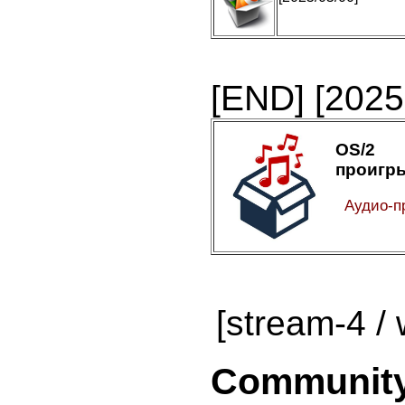
[END]
[2025
OS/2 
проигр
Аудио-п
[stream-4 / 
Community 