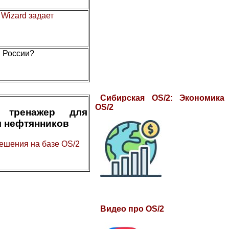
.
Wizard задает
в России?
Сибирская OS/2: Экономика
OS/2
 тренажер для
я нефтянников
ешения на базе OS/2
Видео про OS/2