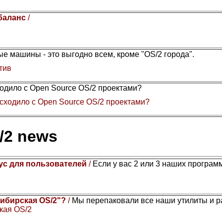
 баланс
/
е машины - это выгодно всем, кроме "OS/2 города".
тив
одило с Open Source OS/2 проектами?
сходило с Open Source OS/2 проектами?
/2 news
ус для пользователей
/
Если у вас 2 или 3 наших программы
Сибирская OS/2"?
/
Мы перепаковали все наши утилиты и 
кая OS/2