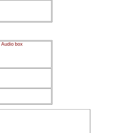
у
Audio box