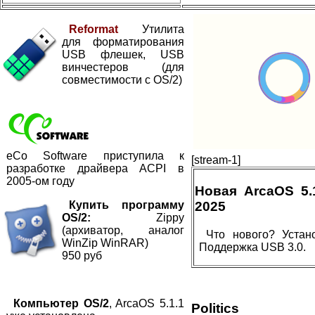
Reformat
Утилита
для форматирования
USB флешек, USB
винчестеров (для
совместимости с OS/2)
eCo Software приступила к
[stream-1]
разработке драйвера ACPI в
2005-ом году
Новая ArcaOS 5
Купить программу
2025
OS/2:
Zippy
(архиватор, аналог
Что нового? Устан
WinZip WinRAR)
Поддержка USB 3.0.
950 руб
Компьютер OS/2
, ArcaOS 5.1.1
Politics