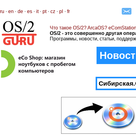
ru
·
en
·
de
·
es
·
it
·
pt
·
cz
·
pl
·
fr
Что такое OS/2? ArcaOS? eComStatio
OS/2 - это совершенно другая опер
Программы, новости, статьи, поддерж
Новост
Сибирская