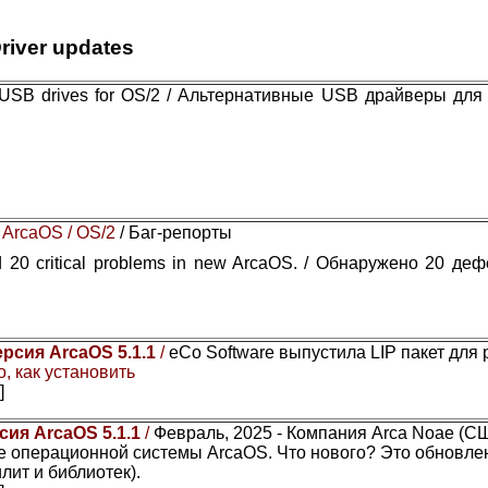
river updates
e USB drives for OS/2 / Альтернативные USB драйверы для
 ArcaOS / OS/2
/ Баг-репорты
 20 critical problems in new ArcaOS. / Обнаружено 20 де
ерсия ArcaOS 5.1.1
/
eCo Software выпустила LIP пакет для
, как установить
]
сия ArcaOS 5.1.1
/
Февраль, 2025 - Компания Arca Noae (С
 операционной системы ArcaOS. Что нового? Это обновле
лит и библиотек).