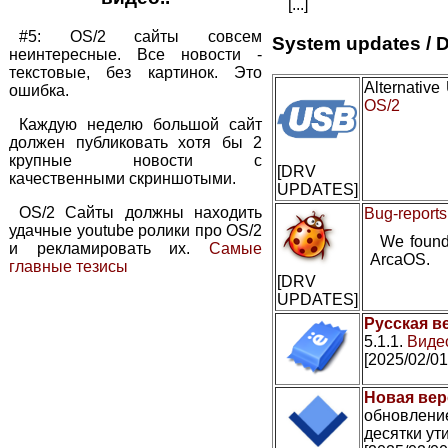
[...]
#5: OS/2 сайты совсем
System updates / D
неинтересные. Все новости -
текстовые, без картинок. Это
Alternativ
ошибка.
OS/2
Каждую неделю большой сайт
должен публиковать хотя бы 2
крупные новости с
[DRV
качественными скриншотыми.
UPDATES]
OS/2 Сайты должны находить
Bug-reports
удачные youtube ролики про OS/2
We found
и рекламировать их.
Самые
ArcaOS.
главные тезисы
[DRV
UPDATES]
Русская в
5.1.1.
Видео
[2025/02/01
Новая вер
обновление
десятки ути