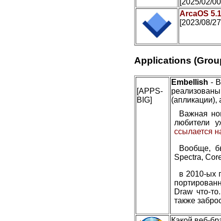
[2025/02/00
ArcaOS 5.
[2023/08/27
Applications (Grou
Embellish
- В
[APPS-
реализован
BIG]
(апликации), 
Важная но
любители у
ссылается н
Вообще, б
Spectra, Cor
в 2010-ых 
портированн
Draw что-то
также заброс
Какой веб-бр