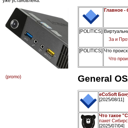
уже установлена.
Главное -
[POLITICS]
Виртуальны
За и Про
[POLITICS]
Что происх
Что прои
General OS
(promo)
eCoSoft Бон
[2025/08/11]
Что такое "
пакет Сибирс
[2025/07/04]