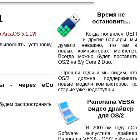
Время не
1
остановить..
Когда появился UEFI
 ArcaOS 5.1.1?!
и другие барьеры, мы
ыполнять установку,
думали: неважно, что там в
новых компьютерах меняется.
Всегда можно будет поставить
OS/2 на б/у Core 2 Duo.
Прошли годы и мы видим, что
OS/2 должна поддерживать
новые модели компьютеров, т.к.
мы - через eCo
старые уже недоступны.
Panorama VESA
будем распространять
видео драйвер
для OS/2
В 2007-ом году eCo
Software выпустила драйвер
Panorama VESA - OS/2 избежала