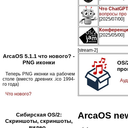
Что ChatGPT
вопросы про
[2025/07/00]
Конференци
[2025/05/00]
[stream-2]
ArcaOS 5.1.1 что нового? -
PNG иконки
OS
про
Теперь PNG иконки на рабочем
столе (вместо древних .ico 1994-
Ауд
го года)
Что нового?
ArcaOS ne
Сибирская OS/2:
Скриншоты, скриншоты,
видео..