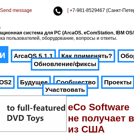
Send message
[
+7-981-8529467 (Санкт-Пете
n
ационная система для PC (ArcaOS, eComStation, IBM OS/
ка пользователей, оборудование, вопросы и ответы.
и
ArcaOS 5.1.1
Как применять?
Обо
Обновление/фиксы
.OS2
Будущее
Сообщество
Проекты
Участвовать
eCo Software
не получает 
из США