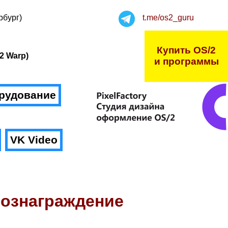
рбург)
t.me/os2_guru
Купить OS/2
2 Warp)
и программы
рудование
VK Video
вознаграждение