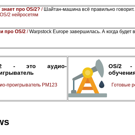
 знает про OS/2?
/
Шайтан-машина всё правильно говорит
 OS/2 нейросетям
и про OS/2
/
Warpstock Europe завершилась. А когда будет 
/2 - это аудио-
OS/2 -
игрыватель
обучени
ио-проигрыватель PM123
Готовые р
ws