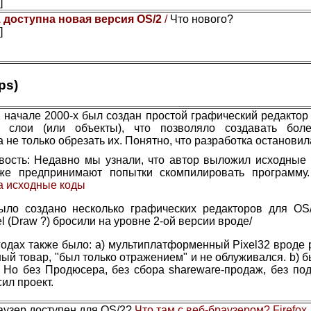
]
1 доступна новая версия OS/2
/
Что нового?
]
ps)
 начале 2000-х был создан простой графический редактор 
ы слои (или объекты), что позволяло создавать бол
а не только обрезать их. Понятно, что разработка остановил
вость: Недавно мы узнали, что автор выложил исходные 
же предпринимают попытки скомпилировать программу
а исходные коды
ыло создано несколько графических редакторов для OS/
el (Draw ?) бросили на уровне 2-ой версии вроде/
годах также было: а) мультиплатформенный Pixel32 вроде 
ый товар, "был только отражением" и не облуживался. b) 
. Но без Продюсера, без сбора shareware-продаж, без по
ил проект.
аузер доступен для OS/2?
Что там с веб-браузером? Firefox