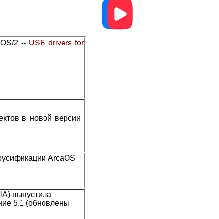
 OS/2 --
USB drivers for
фектов в новой версии
 русификации ArcaOS
ША) выпустила
ние 5.1 (обновлены