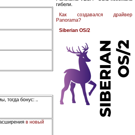
гибели.
Как создавался драйвер
Panorama?
Siberian OS/2
, тогда бонус: ..
расширения
в новый