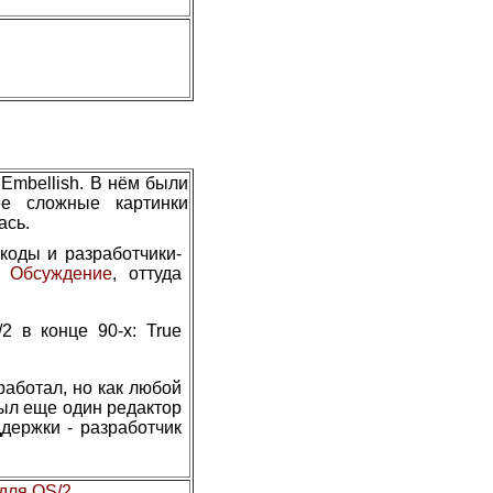
Embellish. В нём были
ее сложные картинки
ась.
коды и разработчики-
.
Обсуждение
, оттуда
2 в конце 90-х: True
работал, но как любой
был еще один редактор
ддержки - разработчик
 для OS/2