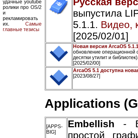
Русская верс
удачные youtube
ролики про OS/2
выпустила LI
и
рекламировать
5.1.1.
Видео, 
их.
Самые
главные тезисы
[2025/02/01]
Новая версия ArcaOS 5.1.
обновление операционной с
десятки утилит и библиотек)
[2025/02/00]
ArcaOS 5.1 доступна нова
[2023/08/27]
Applications (
Embellish
- В
[APPS-
BIG]
простой граф