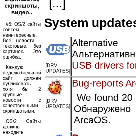
[...]
скриншоты,
видео..
System updates
#5: OS/2 сайты
совсем
неинтересные.
Alternati
Все новости -
текстовые, без
Альтернатив
картинок. Это
ошибка.
USB drivers fo
[DRV
Каждую
UPDATES]
неделю большой
сайт должен
Bug-reports A
публиковать
хотя бы 2
крупные
We found 20 c
новости с
[DRV
качественными
Обнаружено
UPDATES]
скриншотыми.
ArcaOS.
OS/2 Сайты
должны
находить