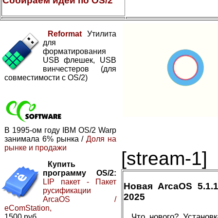
Собираем идеи по OS/2
Reformat
Утилита
для
форматирования
USB флешек, USB
винчестеров (для
совместимости с OS/2)
В 1995-ом году IBM OS/2 Warp
занимала 6% рынка /
Доля на
рынке и продажи
[stream-1]
Купить
программу OS/2:
LIP пакет - Пакет
Новая ArcaOS 5.1
русификации
2025
ArcaOS /
eComStation,
Что нового? Установ
1500 руб