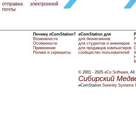
отправка электронной
почты
Почему eComStation?
eComStation для
Возможности
для бизнесменов
Р
Особенности
для студентов и инженеров
Применение
для продавцов компьютеров
О
Ролики и скриншоты
сообщество пользователей
б
Н
© 2001 - 2025
eCo Software
, Al
Сибирский Медв
eComStation
Serenity Systems I