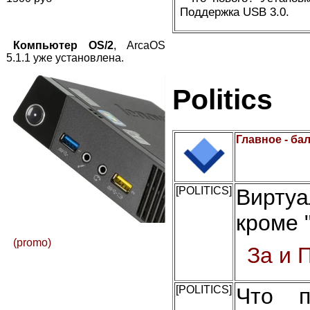
Поддержка USB 3.0.
Компьютер OS/2
, ArcaOS
5.1.1 уже установлена.
Politics
Главное - ба
[POLITICS]
Вирту
кроме 
(promo)
За и 
[POLITICS]
Что п