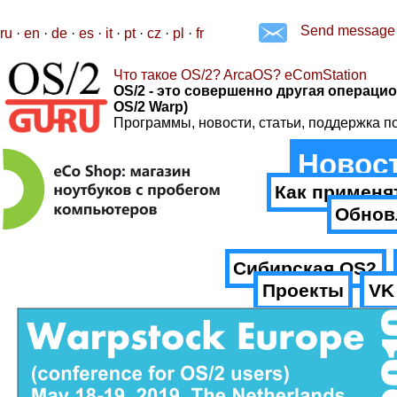
Send message
ru
·
en
·
de
·
es
·
it
·
pt
·
cz
·
pl
·
fr
Что такое OS/2? ArcaOS? eComStation
OS/2 - это совершенно другая операцио
OS/2 Warp)
Программы, новости, статьи, поддержка п
Новос
Как применя
Обнов
Сибирская.OS2
Проекты
VK