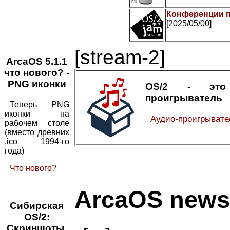
Конференции п
[2025/05/00]
[stream-2]
ArcaOS 5.1.1
что нового? -
PNG иконки
OS/2 - это
проигрыватель
Теперь PNG
иконки на
Аудио-проигрыват
рабочем столе
(вместо древних
.ico 1994-го
года)
Что нового?
ArcaOS news
Сибирская
OS/2:
Скриншоты,