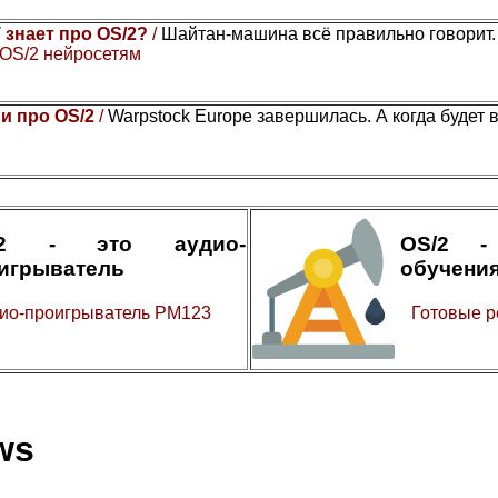
 знает про OS/2?
/
Шайтан-машина всё правильно говорит
 OS/2 нейросетям
и про OS/2
/
Warpstock Europe завершилась. А когда будет 
/2 - это аудио-
OS/2 -
игрыватель
обучени
ио-проигрыватель PM123
Готовые р
ws