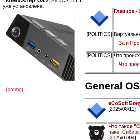
Компьютер OS/2
, ArcaOS 5.1.1
уже установлена.
Главное -
[POLITICS]
Виртуальны
За и Про
[POLITICS]
Что происх
Что прои
General OS
(promo)
eCoSoft Бон
[2025/08/11]
Что такое "
пакет Сибирс
[2025/07/04]