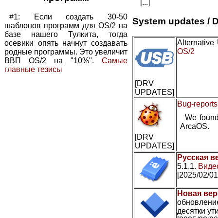
[...]
#1: Если создать 30-50
System updates / D
шаблонов программ для OS/2 на
базе нашего Тулкита, тогда
Alternativ
осевики опять начнут создавать
OS/2
родные программы. Это увеличит
ВВП OS/2 на "10%".
Самые
главные тезисы
[DRV
UPDATES]
Bug-reports
We found
ArcaOS.
[DRV
UPDATES]
Русская в
5.1.1.
Видео
[2025/02/01
Новая вер
обновление
десятки ути