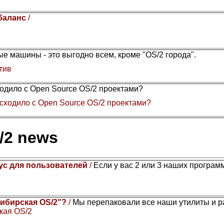
 баланс
/
е машины - это выгодно всем, кроме "OS/2 города".
тив
одило с Open Source OS/2 проектами?
сходило с Open Source OS/2 проектами?
/2 news
ус для пользователей
/
Если у вас 2 или 3 наших программы
Сибирская OS/2"?
/
Мы перепаковали все наши утилиты и 
кая OS/2