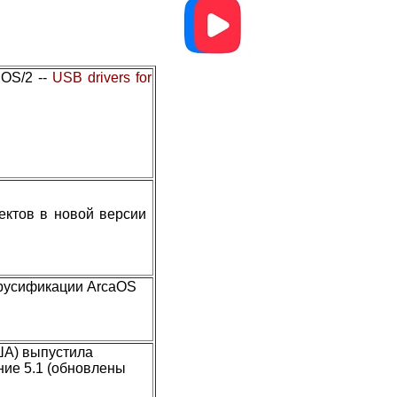
 OS/2 --
USB drivers for
фектов в новой версии
 русификации ArcaOS
ША) выпустила
ние 5.1 (обновлены