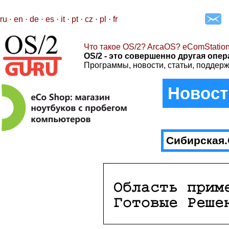
ru
·
en
·
de
·
es
·
it
·
pt
·
cz
·
pl
·
fr
Что такое OS/2? ArcaOS? eComStatio
OS/2 - это совершенно другая опер
Программы, новости, статьи, поддерж
Новост
Сибирская