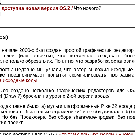
]
1 доступна новая версия OS/2
/
Что нового?
]
ps)
 начале 2000-х был создан простой графический редактор 
ы слои (или объекты), что позволяло создавать бол
а не только обрезать их. Понятно, что разработка остановил
вость: Недавно мы узнали, что автор выложил исходные 
же предпринимают попытки скомпилировать программу
а исходные коды
ыло создано несколько графических редакторов для OS/
el (Draw ?) бросили на уровне 2-ой версии вроде/
годах также было: а) мультиплатформенный Pixel32 вроде 
ый товар, "был только отражением" и не облуживался. b) 
. Но без Продюсера, без сбора shareware-продаж, без по
ил проект.
аузер доступен для OS/2?
Что там с веб-браузером? Firefox