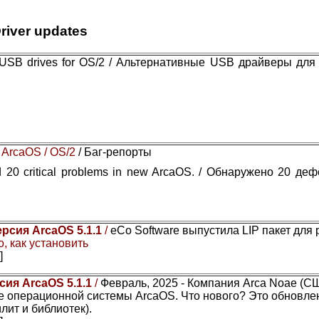
river updates
e USB drives for OS/2 / Альтернативные USB драйверы для
 ArcaOS / OS/2
/ Баг-репорты
 20 critical problems in new ArcaOS. / Обнаружено 20 де
ерсия ArcaOS 5.1.1
/
eCo Software выпустила LIP пакет для
, как установить
]
сия ArcaOS 5.1.1
/
Февраль, 2025 - Компания Arca Noae (С
 операционной системы ArcaOS. Что нового? Это обновле
лит и библиотек).