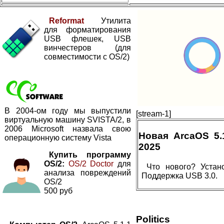
Reformat
Утилита
для форматирования
USB флешек, USB
винчестеров (для
совместимости с OS/2)
В 2004-ом году мы выпустили
[stream-1]
виртуальную машину SVISTA/2, в
2006 Microsoft назвала свою
Новая ArcaOS 5
операционную систему Vista
2025
Купить программу
OS/2:
OS/2 Doctor
для
Что нового? Устан
анализа повреждений
Поддержка USB 3.0.
OS/2
500 руб
Politics