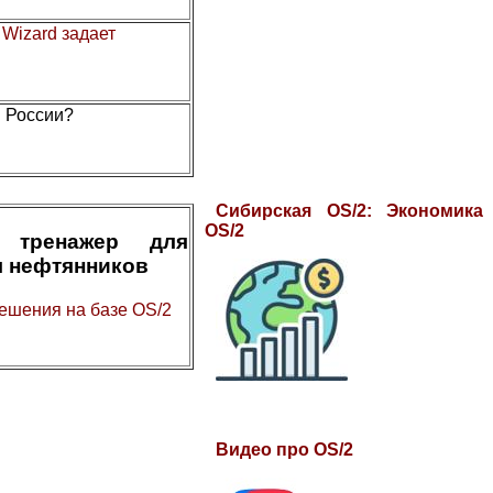
.
Wizard задает
в России?
Сибирская OS/2: Экономика
OS/2
 тренажер для
я нефтянников
ешения на базе OS/2
Видео про OS/2