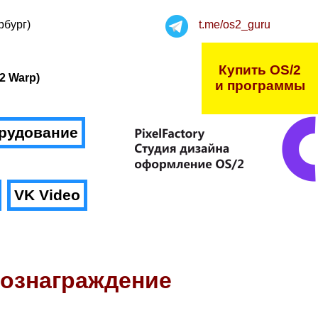
рбург)
t.me/os2_guru
Купить OS/2
2 Warp)
и программы
рудование
VK Video
вознаграждение