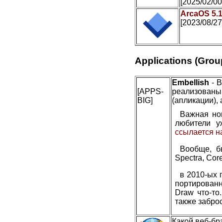
[2025/02/00
ArcaOS 5.
[2023/08/27
Applications (Grou
Embellish
- В
[APPS-
реализован
BIG]
(апликации), 
Важная но
любители у
ссылается н
Вообще, б
Spectra, Cor
в 2010-ых 
портированн
Draw что-то
также заброс
Какой веб-бр