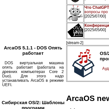
Что ChatGPT
вопросы про
[2025/07/00]
Конференци
[2025/05/00]
[stream-2]
ArcaOS 5.1.1 - DOS Опять
работает
OS
про
DOS виртуальная машина
опять работает (работала на
Ауд
древних компьютерах Core 2
Duo). Для этого надо
устанавливать ArcaOS в режиме
UEFI.
ArcaOS ne
Сибирская OS/2: Шаблоны
программ