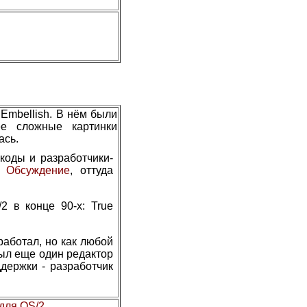
Embellish. В нём были
ее сложные картинки
ась.
коды и разработчики-
.
Обсуждение
, оттуда
2 в конце 90-х: True
работал, но как любой
был еще один редактор
ддержки - разработчик
 для OS/2