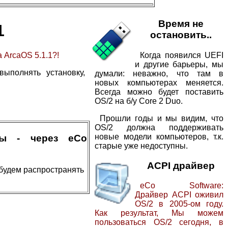
Время не
1
остановить..
Когда появился UEFI
 ArcaOS 5.1.1?!
и другие барьеры, мы
ыполнять установку,
думали: неважно, что там в
новых компьютерах меняется.
Всегда можно будет поставить
OS/2 на б/у Core 2 Duo.
Прошли годы и мы видим, что
OS/2 должна поддерживать
новые модели компьютеров, т.к.
мы - через eCo
старые уже недоступны.
ACPI драйвер
будем распространять
eCo Software:
Драйвер ACPI оживил
OS/2 в 2005-ом году.
Как результат, Мы можем
пользоваться OS/2 сегодня, в