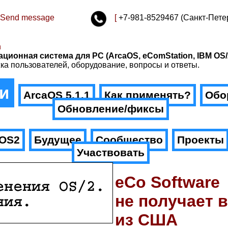
Send message
[
+7-981-8529467 (Санкт-Пете
n
ационная система для PC (ArcaOS, eComStation, IBM OS/
ка пользователей, оборудование, вопросы и ответы.
и
ArcaOS 5.1.1
Как применять?
Обо
Обновление/фиксы
.OS2
Будущее
Сообщество
Проекты
Участвовать
eCo Software
не получает 
из США