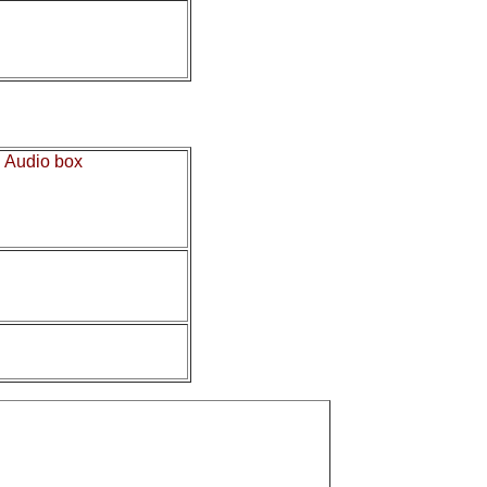
у
Audio box