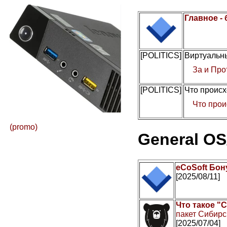
Главное -
[POLITICS]
Виртуальны
За и Про
[POLITICS]
Что происх
Что прои
(promo)
General OS
eCoSoft Бон
[2025/08/11]
Что такое "
пакет Сибирс
[2025/07/04]