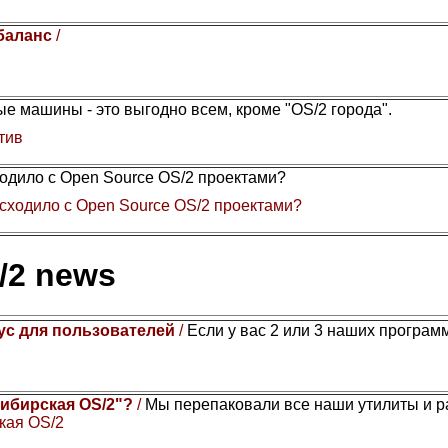
 баланс
/
е машины - это выгодно всем, кроме "OS/2 города".
тив
одило с Open Source OS/2 проектами?
сходило с Open Source OS/2 проектами?
/2 news
ус для пользователей
/
Если у вас 2 или 3 наших программы
Сибирская OS/2"?
/
Мы перепаковали все наши утилиты и 
кая OS/2