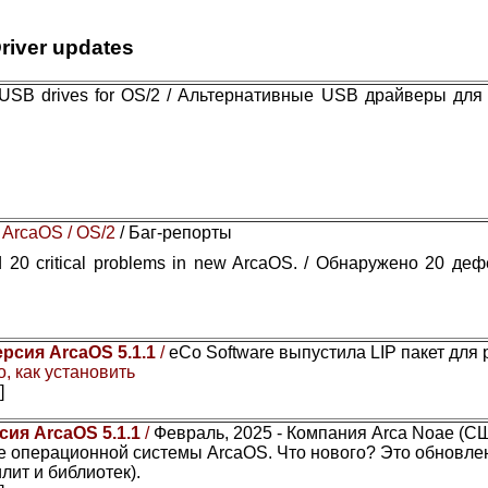
river updates
e USB drives for OS/2 / Альтернативные USB драйверы для
 ArcaOS / OS/2
/ Баг-репорты
 20 critical problems in new ArcaOS. / Обнаружено 20 де
ерсия ArcaOS 5.1.1
/
eCo Software выпустила LIP пакет для
, как установить
]
сия ArcaOS 5.1.1
/
Февраль, 2025 - Компания Arca Noae (С
 операционной системы ArcaOS. Что нового? Это обновле
лит и библиотек).