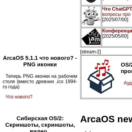
Что ChatGPT
вопросы про
[2025/07/00]
Конференци
[2025/05/00]
[stream-2]
ArcaOS 5.1.1 что нового? -
PNG иконки
OS
про
Теперь PNG иконки на рабочем
столе (вместо древних .ico 1994-
Ауд
го года)
Что нового?
ArcaOS ne
Сибирская OS/2:
Скриншоты, скриншоты,
видео..