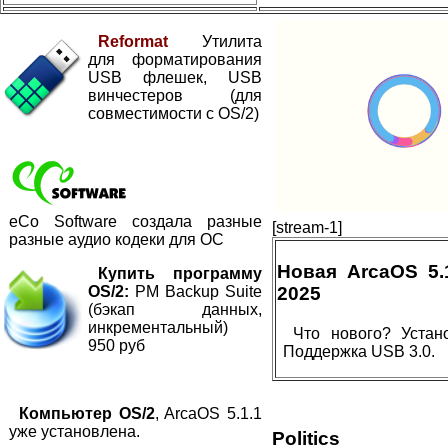
Reformat
Утилита
для форматирования
USB флешек, USB
винчестеров (для
совместимости с OS/2)
eCo Software создала разные
[stream-1]
разные аудио кодеки для ОС
Новая ArcaOS 5
Купить программу
OS/2:
PM Backup Suite
2025
(бэкап данных,
инкрементальный)
Что нового? Устан
950 руб
Поддержка USB 3.0.
Компьютер OS/2
, ArcaOS 5.1.1
уже установлена.
Politics