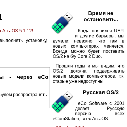
Время не
1
остановить..
Когда появился UEFI
 ArcaOS 5.1.1?!
и другие барьеры, мы
ыполнять установку,
думали: неважно, что там в
новых компьютерах меняется.
Всегда можно будет поставить
OS/2 на б/у Core 2 Duo.
Прошли годы и мы видим, что
OS/2 должна поддерживать
новые модели компьютеров, т.к.
мы - через eCo
старые уже недоступны.
Русская OS/2
будем распространять
eCo Software с 2001
делает Русскую
версию всех
eComStation, всех ArcaOS.