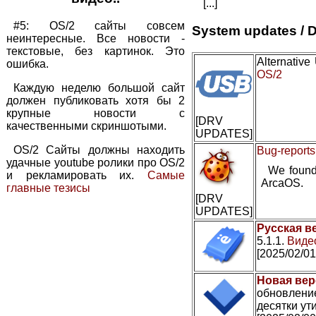
[...]
#5: OS/2 сайты совсем
System updates / D
неинтересные. Все новости -
текстовые, без картинок. Это
Alternativ
ошибка.
OS/2
Каждую неделю большой сайт
должен публиковать хотя бы 2
крупные новости с
[DRV
качественными скриншотыми.
UPDATES]
OS/2 Сайты должны находить
Bug-reports
удачные youtube ролики про OS/2
We found
и рекламировать их.
Самые
ArcaOS.
главные тезисы
[DRV
UPDATES]
Русская в
5.1.1.
Видео
[2025/02/01
Новая вер
обновление
десятки ути