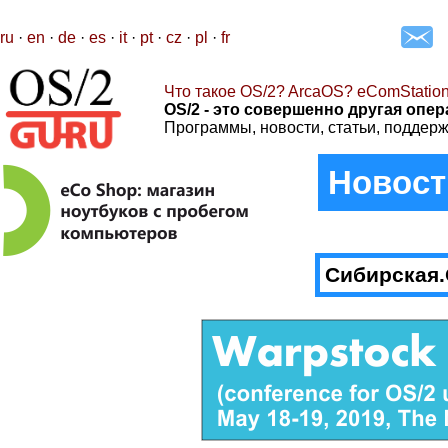
ru
·
en
·
de
·
es
·
it
·
pt
·
cz
·
pl
·
fr
Что такое OS/2? ArcaOS? eComStatio
OS/2 - это совершенно другая опер
Программы, новости, статьи, поддерж
Новост
Сибирская