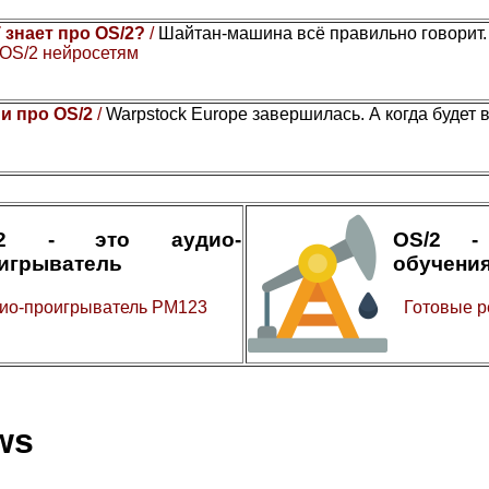
 знает про OS/2?
/
Шайтан-машина всё правильно говорит
 OS/2 нейросетям
и про OS/2
/
Warpstock Europe завершилась. А когда будет 
/2 - это аудио-
OS/2 -
игрыватель
обучени
ио-проигрыватель PM123
Готовые р
ws