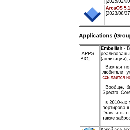
[2025/02/00
ArcaOS 5.
[2023/08/27
Applications (Grou
Embellish
- В
[APPS-
реализован
BIG]
(апликации), 
Важная но
любители у
ссылается н
Вообще, б
Spectra, Cor
в 2010-ых 
портированн
Draw что-то
также заброс
Какой веб-бр