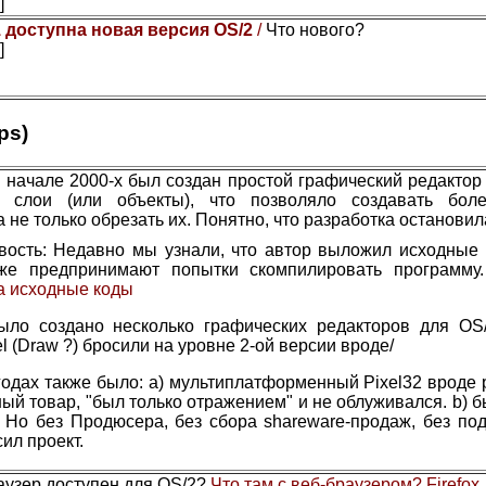
]
1 доступна новая версия OS/2
/
Что нового?
]
ps)
 начале 2000-х был создан простой графический редактор 
ы слои (или объекты), что позволяло создавать бол
а не только обрезать их. Понятно, что разработка остановил
вость: Недавно мы узнали, что автор выложил исходные 
же предпринимают попытки скомпилировать программу
а исходные коды
ыло создано несколько графических редакторов для OS/
el (Draw ?) бросили на уровне 2-ой версии вроде/
годах также было: а) мультиплатформенный Pixel32 вроде 
ый товар, "был только отражением" и не облуживался. b) 
. Но без Продюсера, без сбора shareware-продаж, без по
ил проект.
аузер доступен для OS/2?
Что там с веб-браузером? Firefox