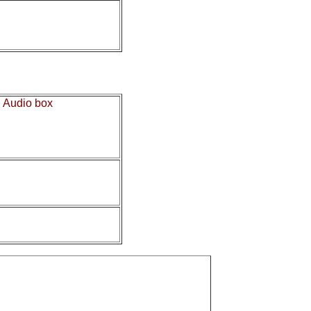
у
Audio box