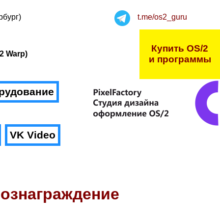
рбург)
t.me/os2_guru
Купить OS/2
2 Warp)
и программы
рудование
VK Video
вознаграждение