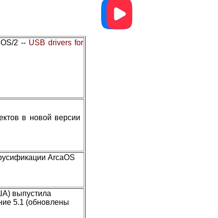
 OS/2 --
USB drivers for
фектов в новой версии
 русификации ArcaOS
ША) выпустила
ние 5.1 (обновлены