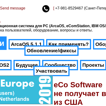
Send message
[
+7-981-8529467 (Санкт-Пете
n
ационная система для PC (ArcaOS, eComStation, IBM OS/
ка пользователей, оборудование, вопросы и ответы.
и
ArcaOS 5.1.1
Как применять?
Обо
Обновление/фиксы
.OS2
Будущее
Сообщество
Проекты
Участвовать
eCo Software
не получает 
из США