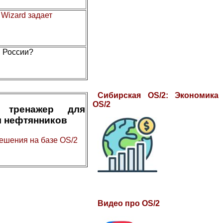
.
Wizard задает
в России?
Сибирская OS/2: Экономика
OS/2
 тренажер для
я нефтянников
ешения на базе OS/2
Видео про OS/2